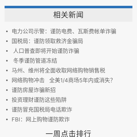
相关新闻
电力公司示警：谨防电费、瓦斯费帐单诈骗
国税局：谨防领取救济金骗局
人口普查即将开始谨防诈骗
冬季谨防管道冻结
马州、维州将全面收取网络购物销售税
网络购物冲击 全美1/4商场5年内或消失？
谨防房屋诈骗新招
投资理财谨防这些陷阱
谨防冒充国税局电话欺诈
FBI：网上购物谨防欺诈
一周点击排行