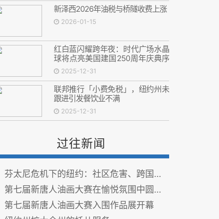
新泽西2026年油税与桥隧收费上涨
2026-01-15
红白蓝闪耀跨年夜：时代广场水晶
球将点亮美国建国250周年庆典序
幕
2025-12-31
联邦推行「小费免税」，纽约州未
跟进引发餐饮业不满
2025-12-31
过往新闻
芬太尼危机下的纽约：社区危害、跨国流通与政府应对策略
第七届新唐人油画大赛在愉悦氛围中圆满落幕
第七届新唐人油画大赛入围作品展开幕