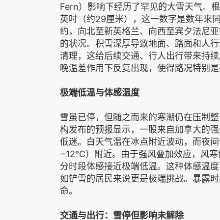
Fern）影响下经历了罕见的大雪天气。根
英吋（约29厘米），这一数字是数年来
约，向北至新英格兰、向西至宾夕法尼亚
的状况。积雪深厚导致地面、路面和人行
清理，这给后续交通、行人出行带来持续
晚温差作用下反复出现，使得路况特别是
极端低温与体感温度
雪虽已停，但随之而来的寒潮仍在压制整
构发布的预报显示，一股来自加拿大的强
低迷。白天气温在冰点附近波动，而夜间气
−12℃）附近。由于强风叠加效应，风
分时段体感接近极端低温。这种体感温度
如铲雪的居民来说更是极端挑战。暴露时
命。
交通与出行：雪停但影响未解除