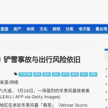
旅游
房产
休闲
文化
财经
分类
电子版
看台湾
 铲雪事故与出行风险依旧
冬季风暴
弗恩
重创
纽约
铲雪
事故
出行
风险
第六大道。 1月24日，一场强烈的冬季风暴席卷美
U / AFP via Getty Images)
在本轮冬季风暴「弗恩」（Winter Storm