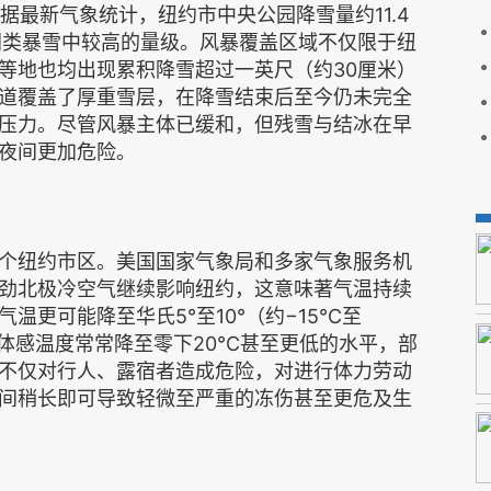
据最新气象统计，纽约市中央公园降雪量约11.4
同类暴雪中较高的量级。风暴覆盖区域不仅限于纽
等地也均出现累积降雪超过一英尺（约30厘米）
道覆盖了厚重雪层，在降雪结束后至今仍未完全
压力。尽管风暴主体已缓和，但残雪与结冰在早
夜间更加危险。
个纽约市区。美国国家气象局和多家气象服务机
劲北极冷空气继续影响纽约，这意味著气温持续
温更可能降至华氏5°至10°（约−15℃至
寒体感温度常常降至零下20℃甚至更低的水平，部
不仅对行人、露宿者造成危险，对进行体力劳动
间稍长即可导致轻微至严重的冻伤甚至更危及生