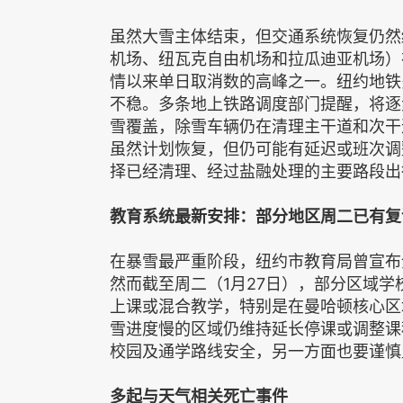
虽然大雪主体结束，但交通系统恢复仍然
机场、纽瓦克自由机场和拉瓜迪亚机场）
情以来单日取消数的高峰之一。纽约地铁
不稳。多条地上铁路调度部门提醒，将逐
雪覆盖，除雪车辆仍在清理主干道和次干道，N
虽然计划恢复，但仍可能有延迟或班次调
择已经清理、经过盐融处理的主要路段出
教育系统最新安排：部分地区周二已有复
在暴雪最严重阶段，纽约市教育局曾宣布
然而截至周二（1月27日），部分区域
上课或混合教学，特别是在曼哈顿核心区
雪进度慢的区域仍维持延长停课或调整课
校园及通学路线安全，另一方面也要谨慎
多起与天气相关死亡事件