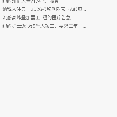
纽约州扩大全州的托儿服务
纳税人注意：2026报税季附表1-A必填以享《大而美法案》减税
流感高峰叠加罢工 纽约医疗告急
纽约护士近1万5千人罢工：要求三年平均涨薪近40%