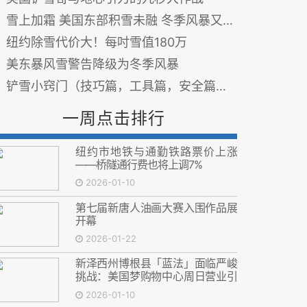
雪上加霜 美国东部积雪未融 冬季风暴又将至(图)
纽约除雪代价大！每吋雪值180万
美东暴风雪警告降级为冬季风暴
铲雪小窍门（技巧篇，工具篇，安全篇）—— 超实用
一周点击排行
纽约市地铁与通勤铁路票价上涨
——桥隧通行费也将上调7%
2026-01-10
第七届新唐人油画大赛入围作品展
开幕
2026-01-22
新泽西州博根县「蓝法」面临严峻
挑战：美国梦购物中心周日营业引
发帕拉默斯市诉讼
2026-01-10