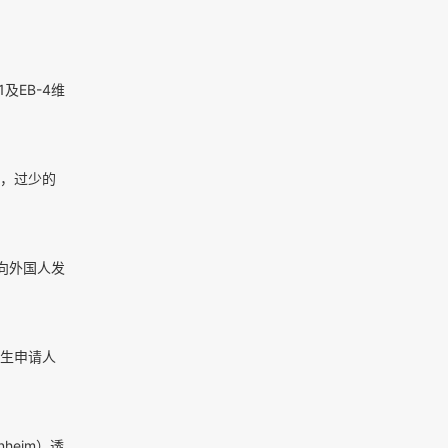
及EB-4维
，过少的
向外国人发
出生申请人
heim）透