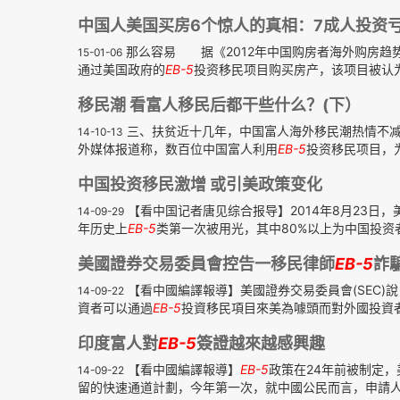
中国人美国买房6个惊人的真相：7成人投资亏
那么容易 据《2012年中国购房者海外购房趋
15-01-06
通过美国政府的
EB-5
投资移民项目购买房产，该项目被认为
移民潮 看富人移民后都干些什么？(下）
三、扶贫近十几年，中国富人海外移民潮热情不减
14-10-13
外媒体报道称，数百位中国富人利用
EB-5
投资移民项目，为
中国投资移民激增 或引美政策变化
【看中国记者唐见综合报导】2014年8月23日，
14-09-29
年历史上
EB-5
类第一次被用光，其中80%以上为中国投资者。
美國證券交易委員會控告一移民律師
EB-5
詐
【看中國編譯報導】美國證券交易委員會(SEC
14-09-22
資者可以通過
EB-5
投資移民項目來美為噱頭而對外國投資者
印度富人對
EB-5
簽證越來越感興趣
【看中國編譯報導】
EB-5
政策在24年前被制定
14-09-22
留的快速通道計劃，今年第一次，就中國公民而言，申請人數已