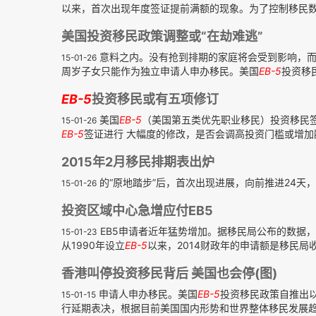
以来，首次出现年度签证提前满额的现象。为了控制移民数量
美国投资移民政策调整或“在劫难逃”
意料之内。没有抢到排期的家庭将会受到影响，而
15-01-26
周岁子女只能作为独立申请人申办移民。美国
EB-5
投资移
EB-5
投资移民或有五项修订
美国
EB-5
（美国第五类优先职业移民）投资移民
15-01-26
EB-5
签证进行 大幅度的修改，是否会调高投资门槛或增加配
2015年2月移民排期表出炉
的“原地踏步”后，首次出现进展，向前推进24天，目前
15-01-26
投资区域中心急增应付EB5
EB5申请者近年猛势增加。据移民局公布的数据，201
15-01-23
从1990年设立
EB-5
以来，2014财政年的申请额是移民局收到
香港叫停投资移民背后 美国也会停(图)
申请人申办移民。美国
EB-5
投资移民政策自推出以
15-01-15
行延期表决，根据目前美国国内形势和世界整体移民发展趋势