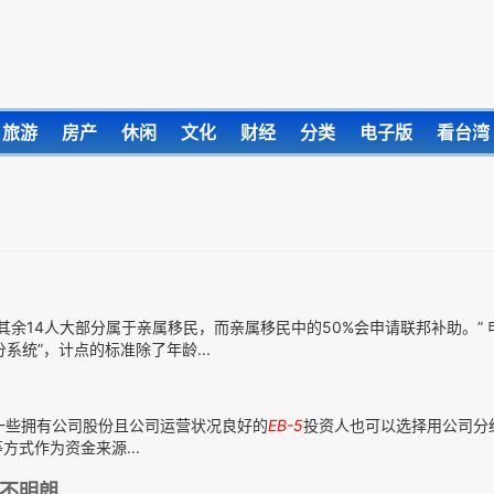
旅游
房产
休闲
文化
财经
分类
电子版
看台湾
其余14人大部分属于亲属移民，而亲属移民中的50%会申请联邦补助。” 
系统”，计点的标准除了年龄...
）
一些拥有公司股份且公司运营状况良好的
EB-5
投资人也可以选择用公司分
式作为资金来源...
不明朗