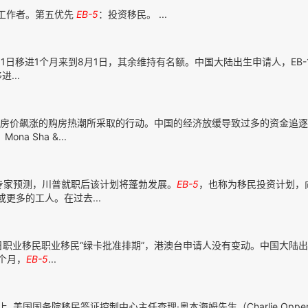
教工作者。第五优先
EB-5
：投资移民。 ...
1日移进1个月来到8月1日，其余维持有名额。中国大陆出生申请人，EB-1
进...
房价飙涨的购房热潮所采取的行动。中国的经济放缓导致过多的资金追逐
ona Sha &...
专家预测，川普就职后该计划将蓬勃发展。
EB-5
，也称为移民投资计划，
更多的工人。在过去...
0月1日职业移民职业移民“绿卡批准排期”，港澳台申请人没有变动。中国大陆
2个月，
EB-5
...
, 美国国务院移民签证控制中心主任查理·奥本海姆先生（Charlie Oppen