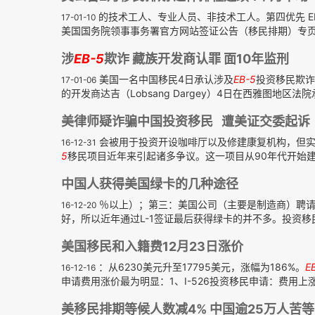
的技术工人、专业人员、非技术工人。第四优先 E
17-01-10
美国国务院领事事务署官方网站签证公告（移民排期）专页 .
涉
EB-5
欺诈 藏族开发商认罪 面10年监刑
美国一名中国移民4日承认涉及
EB-5
投资移民欺诈
17-01-06
的开发商达吉（Lobsang Dargey）4日在西雅图地区法院承
美律师疑诈骗中国投资移民 遭美证交委起诉
会被用于投资开设咖啡厅以及修建康复机构，但实
16-12-31
5
移民项目近年来引起诸多争议。这一项目从90年代开始建立
中国人获得美国绿卡的几种途径
％以上）；第三：美国公司（主要是制造商）聘请的
16-12-20
好，所以近年通过L-1签证最后获得绿卡的并不多。投资移
美国移民和入籍费12月23日涨价
：从6230美元升至17795美元，涨幅为186%。
E
16-12-16
申请费用涨价最为明显：1、I-526投资移民申请：费用上涨至3
美移民排期等候人数减4% 中国逾25万人苦等