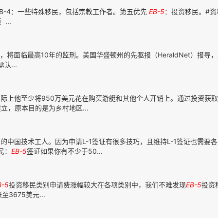
B-4：一些特殊移民，包括宗教工作者。第五优先
EB-5
：投资移民。#资
..
，将面临最高10年的监刑。美国华盛顿州的先驱报（HeraldNet）报导
认...
际上他至少将950万美元花在购买游艇和其他个人开销上。通过投资获
，原本目的是为乡村地区...
中国技术工人。因为申请L-1签证有很多技巧，且维持L-1签证也需要
民：
EB-5
签证如果你有不少于50...
B-5
投资移民类别申请费涨幅较大在各项类别中，我们不难发现
EB-5
投资
675美元...