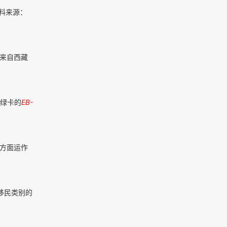
料来源：
，来自西藏
取绿卡的
EB-
各方面运作
移民类别的