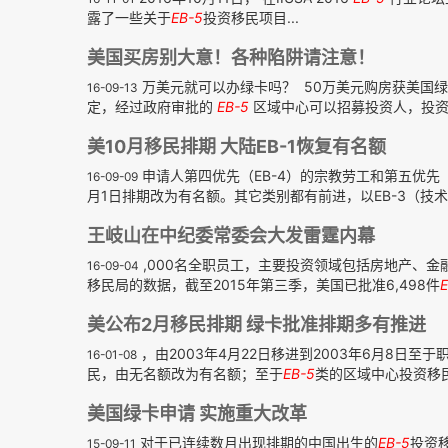
露了一些关于
EB-5
投资移民项目...
美国买房别大意！各种陷阱请注意！
万美元就可以办绿卡吗？ 50万美元购房获美国
16-09-13
定，经过政府审批的
EB-5
区域中心可以招募投资人，投资人
美10月移民排期 大陆EB-1恢复有名额
申请人第四优先（EB-4）的宗教劳工和第五优先
16-09-09
月1日排期改为有名额。其它类别都有前进，以EB-3（技术劳
王岐山在中纪委常委会大发雷霆内幕
,000名全职员工，主要投资领域包括房地产、
16-09-04
移民局的数据，截至2015年第三季，美国已批准6,498件
E
美公布2月移民排期 绿卡批准排期多有推进
，由2003年4月22日移进到2003年6月8日至
16-01-08
民，由无名额改为有名额；至于
EB-5
类的区域中心投资移民
美国绿卡申请 实施重大改革
对于已连续数月出现排期的中国出生的
EB-5
投资移
15-09-11