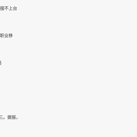
摆不上台
职业移
局
第三。据报，