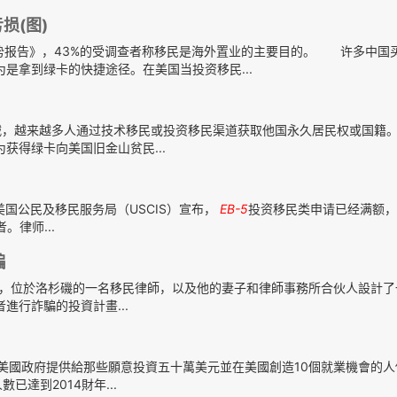
损(图)
势报告》，43%的受调查者称移民是海外置业的主要目的。 许多中国
是拿到绿卡的快捷途径。在美国当投资移民...
，越来越多人通过技术移民或投资移民渠道获取他国永久居民权或国籍
获得绿卡向美国旧金山贫民...
美国公民及移民服务局（USCIS）宣布，
EB-5
投资移民类申请已经满额，
律师...
騙
)說，位於洛杉磯的一名移民律師，以及他的妻子和律師事務所合伙人設計
進行詐騙的投資計畫...
，美國政府提供給那些願意投資五十萬美元並在美國創造10個就業機會的
達到2014財年...