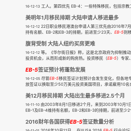
工人。第四优先 EB-4：一些特殊移民，包括宗
16-12-13
美明年1月移民排期 大陆申请人移进最多
22日职业移民港澳台申请人第三优先由2016年7月
16-12-12
持有名额、EB-2和EB-3的排期，前进至少23天、
EB-5
则移
腹背受制 大陆人纽约买房更难
等。《华尔街日报》称，这是北京政府为抑制推动
16-12-12
投资机会，从而形成新的购房热。投资移民（
EB-5
）专家、M
EB-5
签证预计将蓬勃发展
尽管
EB-5
移民签证计划预计会发生变化，但各地
16-12-05
放签证以换取至少50万美元投资美国项目，承诺雇用10名或
美12月移民排期 大陆出生最多移进2.5个月
由2003年8月1日移进2个月，来到2003年1
16-11-10
EB-1及EB-4维持有名额，EB-2和EB-3的排期，前进至少
2016财年各国获得
EB-5
签证数量分析
2016年10月11日， 在IIUSA 2016
EB-5
行业论坛上
16-11-01