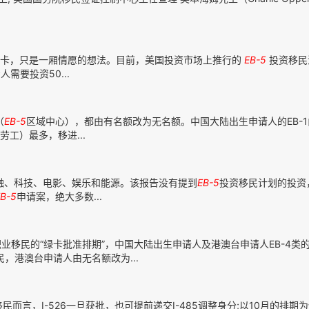
绿卡，只是一厢情愿的想法。目前，美国投资市场上推行的
EB-5
投资移民
需要投资50...
（
EB-5
区域中心），都由有名额改为无名额。中国大陆出生申请人的EB-1由
工）最多，移进...
金融、科技、电影、娱乐和能源。该报告没有提到
EB-5
投资移民计划的投资
B-5
申请案，绝大多数...
于职业移民的“绿卡批准排期”，中国大陆出生申请人及港澳台申请人EB-4类
，港澳台申请人由无名额改为...
民而言，I-526一旦获批，也可提前递交I-485调整身分;以10月的排期