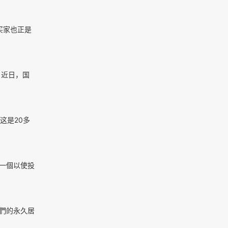
买家也正是
。近日，国
这是20多
了一個以使投
人們的永久居