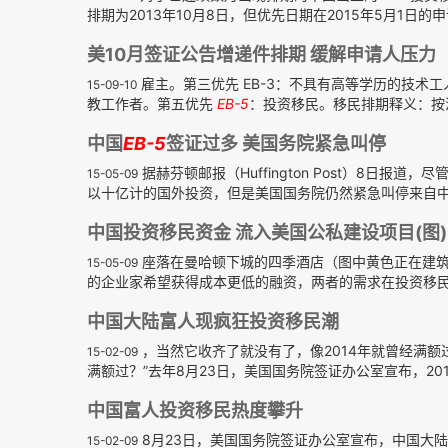
排期为2013年10月8日，但优先日期在2015年5月1日的申请
美10月签证公告增递件排期 缓解申请人压力
雇主。第三优先 EB-3：不具有高等学历的技术
15-09-10
教工作者。第五优先
EB-5
：投资移民。移民排期释义：按法
中国
EB-5
签证过多 美国务院紧急叫停
据赫芬顿邮报（Huffington Post）8日报道，尽
15-05-09
以十亿计的国外投资，但是美国国务院仍然紧急叫停来自中国
中国投资移民资金 流入美国公私建设项目(图)
座落在曼哈顿下城的四季酒店（图中黄色正在建筑
15-05-09
的企业家希望获得成本更低的融资，两者的需求在投资移
中国大陆富人现疯狂投资移民潮
，当然它收齐了就没有了，像2014年就曾经满额
15-02-09
满额过？”去年8月23日，美国国务院签证办公室宣布，20
中国富人投资移民热度攀升
8月23日，美国国务院签证办公室宣布，中国大
15-02-09