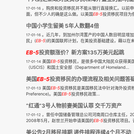
，购房和投资移民并不能从银行直接换汇。以前申
17-01-16
面，但不少人的确是这么做。以美国
EB-5
投资移民项目为例
中国小学生留美 5年人数翻4倍
。近几年，到加州尔湾置产的中国人数目明显增加
17-01-16
民」(
EB-5
)的美国联邦计划，在美投资基础建设，藉以在未
EB-5
投资额涨价？新方案135万美元起跳
美国
EB-5
投资移民，是很多中国大陆民众获得美
17-01-14
（USCIS）和国土安全部（Department of Homeland...
美国
EB-5
投资移民的办理流程及相关问题答
美国
EB-5
投资移民是美国移民法中针对海外投资
17-01-13
Preference)。美国
EB-5
投资移民政策...
“红通”3号人物前妻美国认罪 交千万资产
，曾任中国储备管理总公司河南周口仓库主任，20
17-01-12
2008年5月，赵世兰开始申请美国的
EB-5
投资移民项目。该
美公告2月移民排期 递件排程连续4个月不动