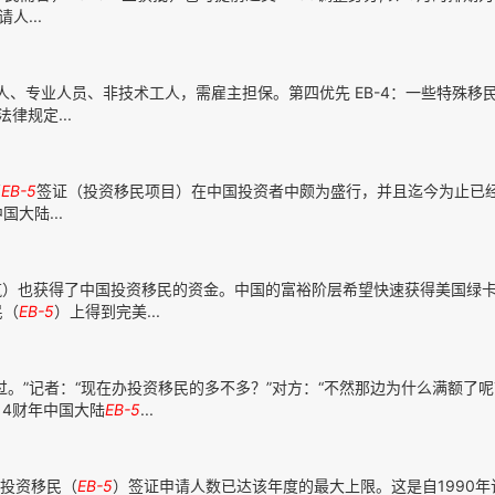
人...
工人、专业人员、非技术工人，需雇主担保。第四优先 EB-4：一些特殊移
律规定...
管
EB-5
签证（投资移民项目）在中国投资者中颇为盛行，并且迄今为止已
大陆...
）也获得了中国投资移民的资金。中国的富裕阶层希望快速获得美国绿
民（
EB-5
）上得到完美...
过。”记者：“现在办投资移民的多不多？”对方：“不然那边为什么满额了
14财年中国大陆
EB-5
...
陆投资移民（
EB-5
）签证申请人数已达该年度的最大上限。这是自1990年