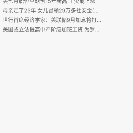
美七月职位空缺创15年新高 工资或上涨
母亲走了25年 女儿冒领29万多社安金(图)
世行首席经济学家：美联储9月加息将打击新兴市场
美国或立法提高中产阶级加班工资 为罗斯福政府以来首次