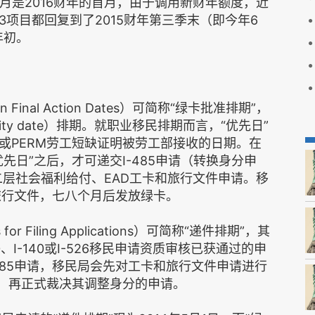
月是2016财年的首月，由于调用新财年额度，近
-3项目都回复到了2015财年第三季末（即今年6
年初。
 Final Action Dates）可简称“绿卡批准排期”，
ity date）排期。就职业移民排期而言，“优先日”
或PERM劳工短缺证明被劳工部接收的日期。在
先日”之后，才可递交I-485申请（转换身分申
二层社会福利给付、EAD工卡和旅行文件申请。移
旅行文件，七八个月后发放绿卡。
 Filing Applications）可简称“递件排期”，其
、I-140或I-526移民申请资质审核已获通过的申
-485申请，移民局会先对工卡和旅行文件申请进行
后，再正式裁决其调整身分的申请。