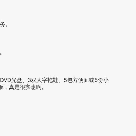
服务。
乐。
张DVD光盘、3双人字拖鞋、5包方便面或5份小
饭，真是很实惠啊。