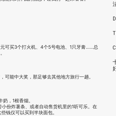
D
T
买3个打火机、4个5号电池、1只牙膏......总
C
定。
话，可能中大奖，那足够去其他地方旅行一趟。
牛奶，1根香烟。
当劳小份炸薯条、或者自动售货机里的1听可乐。在
这些钱仅可以买到半块面包。