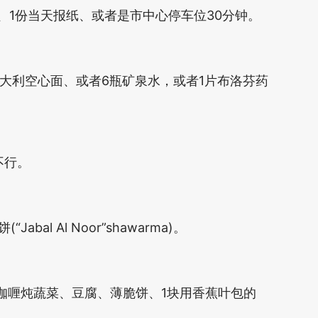
、1份当天报纸、或者是市中心停车位30分钟。
意大利空心面、或者6瓶矿泉水，或者1片布洛芬药
不行。
bal Al Noor”shawarma)。
咖喱炖蔬菜、豆腐、薄脆饼、1块用香蕉叶包的