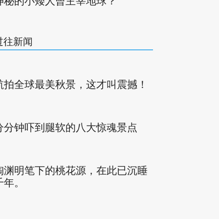
神秘的小矮人曾主宰地球？
过往新闻
航拍全球最美秋景，这才叫震撼！
分分钟吓到腿软的八大惊魂景点
陶渊明笔下的桃花源，在此已沉睡
千年。