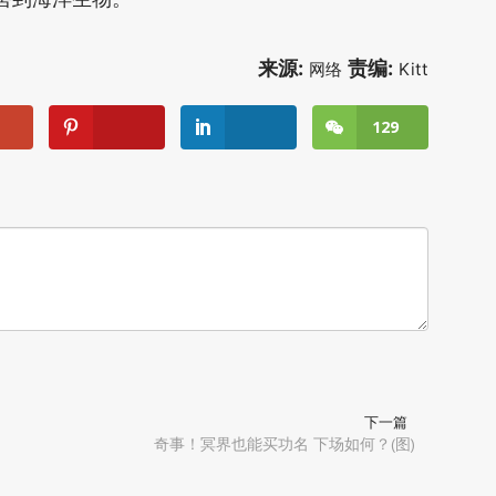
来源:
责编:
网络
Kitt
129
下一篇
奇事！冥界也能买功名 下场如何？(图)