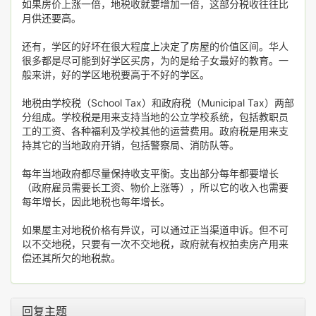
如果房价上涨一倍，地税收就要增加一倍，这部分税收往往比
月供还要高。
还有，学区的好坏在很大程度上决定了房屋的价值区间。华人
很多都是尽可能到好学区买房，为的是给子女最好的教育。一
般来讲，好的学区地税要高于不好的学区。
地税由学校税（School Tax）和政府税（Municipal Tax）两部
分组成。学校税是用来支持当地的公立学校系统，包括教职员
工的工资、各种福利及学校其他的运营费用。政府税是用来支
持其它的当地政府开销，包括警察局、消防队等。
每年当地政府都尽量保持收支平衡。支出部分每年都要增长
（政府雇员需要长工资、物价上涨等），所以它的收入也需要
每年增长，因此地税也每年增长。
如果屋主对地税价格有异议，可以通过正当渠道申诉。但不可
以不交地税，只要有一次不交地税，政府就有权拍卖房产用来
偿还其所欠的地税款。
回复主题