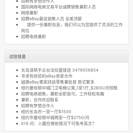
招聘有梦想合作人
国际网络电商交易平台诚聘销售兼职人员
网络兼职
招聘eBay最佳销售人员 全美顶薪
提供一份兼职信息，我们可以为您提供了灵活的工作
岗位.
招聘电商兼职
过往信息
长岛请熟手企台法拉盛接送 3479056854
寻求有经验的eBay卖家合作
誠邀eBay賣家詳談零售兼批發 款式繁多
纽约曼哈顿中城门卫电梯公寓_1室1厅_$2800/月短租
招聘电商销售，兼职全职皆可。工作轻松有趣
兼职，合作欢迎联系
招聘有梦想合作人
纽约长岛市一室一厅$1500
纽约市曼哈顿中城两室一厅$2750/月
619 问：入籍在哪些情况下可免考英文？