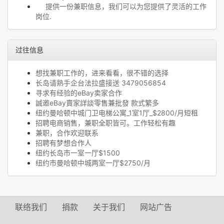
提供一份兼职信息，我们可以为您提供了灵活的工作
岗位.
过往信息
想找兼职工作的，进来看看，很不错的选择
长岛请熟手企台法拉盛接送 3479056854
寻求有经验的eBay卖家合作
誠邀eBay賣家詳談零售兼批發 款式繁多
纽约曼哈顿中城门卫电梯公寓_1室1厅_$2800/月短租
招聘电商销售，兼职全职皆可。工作轻松有趣
兼职，合作欢迎联系
招聘有梦想合作人
纽约长岛市一室一厅$1500
纽约市曼哈顿中城两室一厅$2750/月
联络我们
捐款
关于我们
网站广告