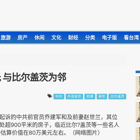
旅游
房产
休闲
文化
财经
分类
电子版
看台湾
 与比尔盖茨为邻
中共
外逃官员
前妻
豪宅
比尔盖茨
起诉的中共前官员乔建军和及前妻赵世兰，其位
处超900平米的房子，临近比尔?盖茨等一些名人
场估算价值在80万美元左右。（网络图片）