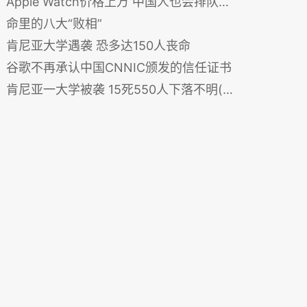
Apple Watch价格上万 中国人也会排队抢购
命里的八大“败相”
肯尼亚大学遇袭 恐多达150人丧命
谷歌不再承认中国CNNIC颁发的信任证书
肯尼亚一大学被袭 15死550人下落不明(图)