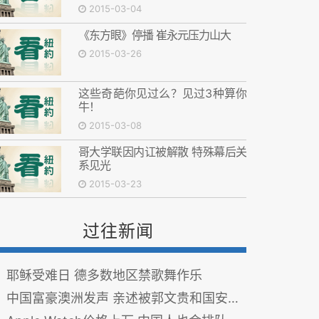
2015-03-04
《东方眼》停播 崔永元压力山大
2015-03-26
这些奇葩你见过么？见过3种算你
牛！
2015-03-08
哥大学联因内讧被解散 特殊幕后关
系见光
2015-03-23
过往新闻
耶稣受难日 德多数地区禁歌舞作乐
中国富豪澳洲发声 亲述被郭文贵和国安马建陷害吞财产 图