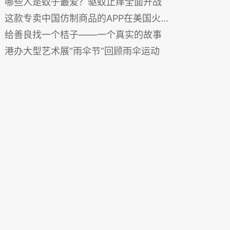
哪些人是蚊子最爱？驱蚊止痒全面开战
这款专卖中国仿制商品的APP在美国火爆了（图）
给善良找一个桔子——一个真实的故事
港办大型艺术展“雨伞节”回顾雨伞运动