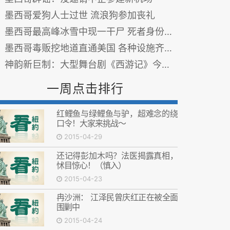
墨西哥爱狗人士过世 流浪狗参加丧礼
墨西哥最高峰冰雪中现一干尸 死者身份不明
墨西哥毒贩挖地道直通美国 各种设施齐全(图)
神韵新巨制：大型舞台剧《西游记》今夏登场
一周点击排行
红鲤鱼与绿鲤鱼与驴，超难念的绕
口令！大家来挑战～
2015-04-29
还记得彭加木吗？法医揭露真相，
怵目惊心！（慎入）
2015-04-23
冉沙洲： 江泽民曾庆红正在被全面
围剿中
2015-04-24