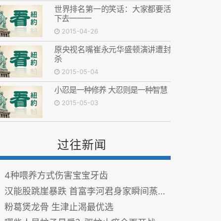
世界排名第一的笑话：大家都要活
下去一一一
2015-04-26
原央视名嘴崔永元华盛顿演讲遭封
杀
2015-05-04
小忍是一种修养 大忍则是一种智慧
2015-05-03
过往新闻
4种喂养方式伤害宝宝牙齿
汉能股跳崖暴跌 首富李河君身家瞬间蒸发千亿
粉葛煲龙骨 生津止渴最优选