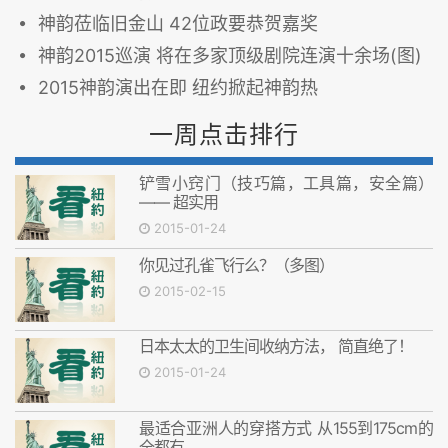
神韵莅临旧金山 42位政要恭贺嘉奖
神韵2015巡演 将在多家顶级剧院连演十余场(图)
2015神韵演出在即 纽约掀起神韵热
一周点击排行
铲雪小窍门（技巧篇，工具篇，安全篇）
—— 超实用
2015-01-24
你见过孔雀飞行么？（多图）
2015-02-15
日本太太的卫生间收纳方法， 简直绝了！
2015-01-24
最适合亚洲人的穿搭方式 从155到175cm的
全都有