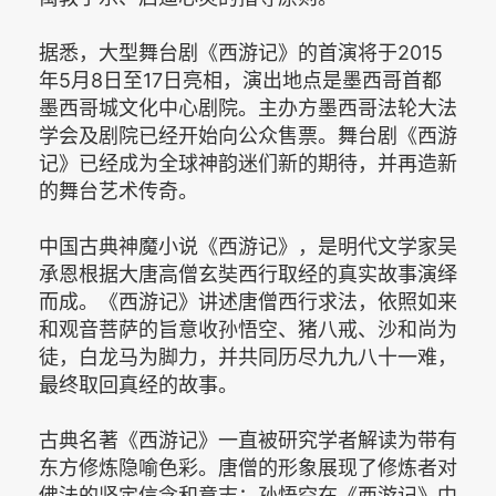
据悉，大型舞台剧《西游记》的首演将于2015
年5月8日至17日亮相，演出地点是墨西哥首都
墨西哥城文化中心剧院。主办方墨西哥法轮大法
学会及剧院已经开始向公众售票。舞台剧《西游
记》已经成为全球神韵迷们新的期待，并再造新
的舞台艺术传奇。
中国古典神魔小说《西游记》，是明代文学家吴
承恩根据大唐高僧玄奘西行取经的真实故事演绎
而成。《西游记》讲述唐僧西行求法，依照如来
和观音菩萨的旨意收孙悟空、猪八戒、沙和尚为
徒，白龙马为脚力，并共同历尽九九八十一难，
最终取回真经的故事。
古典名著《西游记》一直被研究学者解读为带有
东方修炼隐喻色彩。唐僧的形象展现了修炼者对
佛法的坚定信念和意志；孙悟空在《西游记》中