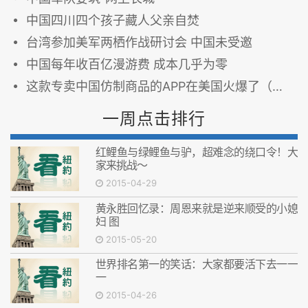
中国四川四个孩子藏人父亲自焚
台湾参加美军两栖作战研讨会 中国未受邀
中国每年收百亿漫游费 成本几乎为零
这款专卖中国仿制商品的APP在美国火爆了（图）
一周点击排行
红鲤鱼与绿鲤鱼与驴，超难念的绕口令！大
家来挑战～
2015-04-29
黄永胜回忆录：周恩来就是逆来顺受的小媳
妇 图
2015-05-20
世界排名第一的笑话：大家都要活下去一一
一
2015-04-26