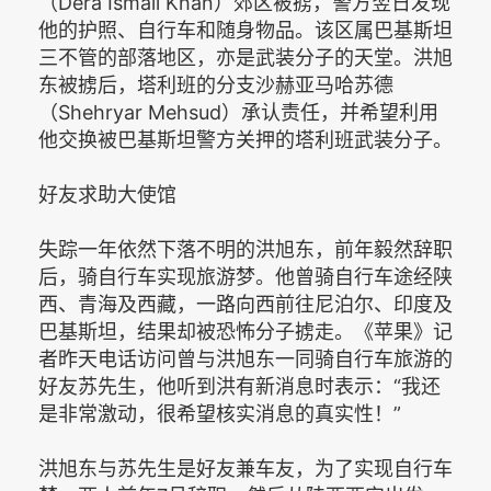
（Dera Ismail Khan）郊区被掳，警方翌日发现
他的护照、自行车和随身物品。该区属巴基斯坦
三不管的部落地区，亦是武装分子的天堂。洪旭
东被掳后，塔利班的分支沙赫亚马哈苏德
（Shehryar Mehsud）承认责任，并希望利用
他交换被巴基斯坦警方关押的塔利班武装分子。
好友求助大使馆
失踪一年依然下落不明的洪旭东，前年毅然辞职
后，骑自行车实现旅游梦。他曾骑自行车途经陕
西、青海及西藏，一路向西前往尼泊尔、印度及
巴基斯坦，结果却被恐怖分子掳走。《苹果》记
者昨天电话访问曾与洪旭东一同骑自行车旅游的
好友苏先生，他听到洪有新消息时表示：“我还
是非常激动，很希望核实消息的真实性！”
洪旭东与苏先生是好友兼车友，为了实现自行车