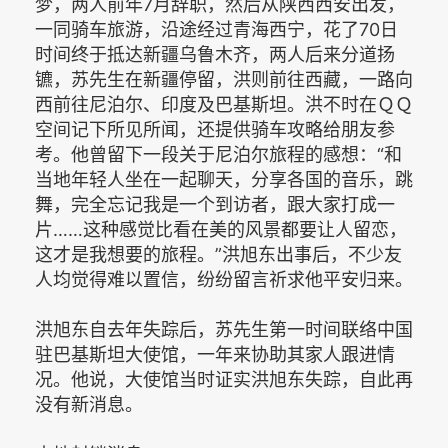
梦，两人前年7月辞职，然后从陕西西安出发，
一同骑车旅游，沿途经过青海西宁，花了70日
时间终于抵达新疆乌鲁木齐，两人后来分道扬
镳，苏先生在新疆停留，洪则前往西藏，一路向
西前往尼泊尔、印度及巴基斯坦。洪不时在ＱＱ
空间记下所见所闻，还提供骑车攻略给朋友参
考。他曾留下一段关于尼泊尔旅程的感想：“和
当地年轻人坐在一起聊天，分享各国的音乐，跳
舞，完全忘记我是一个到访者，跟大家打成一
片……这种感觉比看在美的风景都要让人留恋，
这才是我想要的旅程。”洪旭东出事后，不少友
人均觉得难以置信，纷纷留言祈求他平安归来。
洪旭东自去年失踪后，苏先生第一时间联络中国
驻巴基斯坦大使馆，一年来协助其家人跟进情
况。他说，大使馆当时证实洪旭东失踪，自此再
没有新消息。