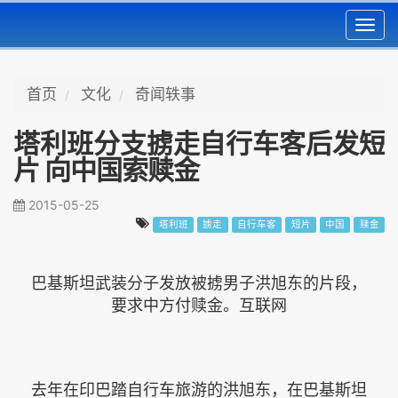
Toggl
navig
首页
文化
奇闻轶事
塔利班分支掳走自行车客后发短
片 向中国索赎金
2015-05-25
塔利班
掳走
自行车客
短片
中国
赎金
巴基斯坦武装分子发放被掳男子洪旭东的片段，
要求中方付赎金。互联网
去年在印巴踏自行车旅游的洪旭东，在巴基斯坦