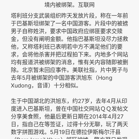
境内被绑架。互联网
塔利班分支武装组织昨天发放片段，称在一年前
于巴基斯坦绑架了一名中国游客。片段中的被掳
男子自称姓洪，要求中国政府应绑匪要求交赎
金，但没有阐明金额。他指巴基斯坦没尽力拯救
他，又称塔利班已表明若中方不满足他们的要
求，会将他杀害并把过程拍下来。内地多个网站
均有报道洪被绑架的消息，惟有关内容随即被删
除。北京暂未回应事件。美联社指，片中男子与
去年5月被绑架的中国游客洪旭东（Hong
Xudong，音译）十分相似。
生于中国湖北的洪旭东，约27岁，去年4月从印
度进入巴基斯坦，曾在中国社交网站ＱＱ发帖文
分享美食照，他最后更新日期在2014年4月27
日，指自己在等签证，过得十分无聊，玩了两天
数字拼图游戏。5月19日在德拉伊斯梅尔汗县