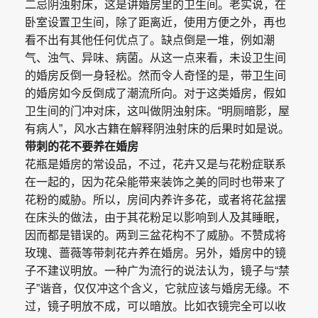
二忌阴浊射床，这是讲婚房里的卫生间。老实说，在
卧室设置卫生间，除了距离近，使用方便之外，再也
看不出有其他任何优点了。缺点倒是一堆，例如潮
气、浊气、异味、病菌。从这一点来看，未设卫生间
的婚房反倒一身轻松。然而令人奇怪的是，带卫生间
的婚房如今反倒成了潮流所向。对于这类婚房，假如
卫生间的门冲对床，这叫做阴浊射床。“明厕暗影，屋
有病人”，风水古籍在解释阴浊射床的后果时如是说。
带刺的花不要养在婚房
花瓶是婚房的常设品，不过，花卉又是与花粉症联系
在一起的，因为花朵能带来装饰之美的同时也带来了
花粉的威胁。所以，房间内养许多花，或者将花盆摆
在床头的做法，由于其花粉足以影响到人及其睡眠，
因而都是错误的。两到三盆花构不了威胁。不赞成将
玫瑰、蔷薇等带刺花卉养在婚房。另外，婚房中的镜
子不建议明放。一种广为流行的说法认为，镜子与“禁
子”谐音，仅仅冲这个含义，它就应该与婚房无缘。不
过，镜子明放不成，可以暗放。比如衣镜完全可以收