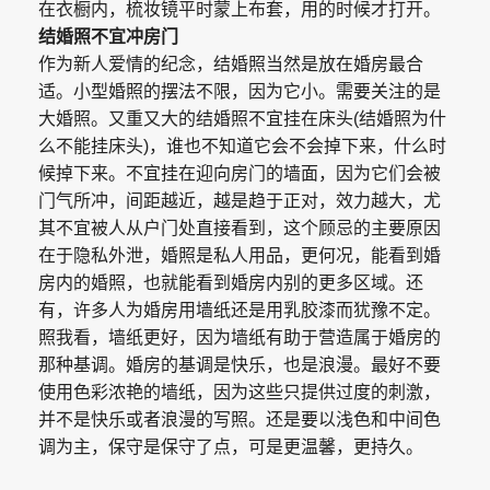
在衣橱内，梳妆镜平时蒙上布套，用的时候才打开。
结婚照不宜冲房门
作为新人爱情的纪念，结婚照当然是放在婚房最合
适。小型婚照的摆法不限，因为它小。需要关注的是
大婚照。又重又大的结婚照不宜挂在床头(结婚照为什
么不能挂床头)，谁也不知道它会不会掉下来，什么时
候掉下来。不宜挂在迎向房门的墙面，因为它们会被
门气所冲，间距越近，越是趋于正对，效力越大，尤
其不宜被人从户门处直接看到，这个顾忌的主要原因
在于隐私外泄，婚照是私人用品，更何况，能看到婚
房内的婚照，也就能看到婚房内别的更多区域。还
有，许多人为婚房用墙纸还是用乳胶漆而犹豫不定。
照我看，墙纸更好，因为墙纸有助于营造属于婚房的
那种基调。婚房的基调是快乐，也是浪漫。最好不要
使用色彩浓艳的墙纸，因为这些只提供过度的刺激，
并不是快乐或者浪漫的写照。还是要以浅色和中间色
调为主，保守是保守了点，可是更温馨，更持久。