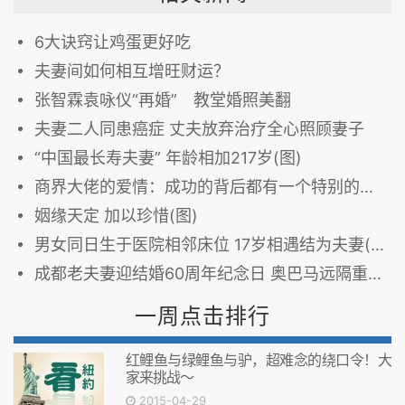
6大诀窍让鸡蛋更好吃
夫妻间如何相互增旺财运？
张智霖袁咏仪“再婚” 教堂婚照美翻
夫妻二人同患癌症 丈夫放弃治疗全心照顾妻子
“中国最长寿夫妻” 年龄相加217岁(图)
商界大佬的爱情：成功的背后都有一个特别的女人
姻缘天定 加以珍惜(图)
男女同日生于医院相邻床位 17岁相遇结为夫妻(组图)
成都老夫妻迎结婚60周年纪念日 奥巴马远隔重洋送祝福
一周点击排行
红鲤鱼与绿鲤鱼与驴，超难念的绕口令！大
家来挑战～
2015-04-29