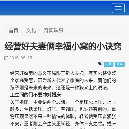
Toggl
navig
首页
文化
奇闻轶事
经营好夫妻俩幸福小窝的小诀窍
2015-05-25
夫妻
诀窍
经营好婚房的意义不局限于新人夫妇，其实它将令整
个家庭受惠，因为新人代表了家庭的未来，而他们的
孩子则是未来的未来。这还是一种狭义上的说法。
卫生间的门不要冲对婚床
关于婚床，主要讲两个忌讳。一个是床忌上压，上压
颇多，包括梁压、灯压、空调压，也许还有别的。重
物压顶显然不是一种愉快的体验，轻者使受压者紧张
不安，重者则会产生头重脚轻，身体不支之感。婚床