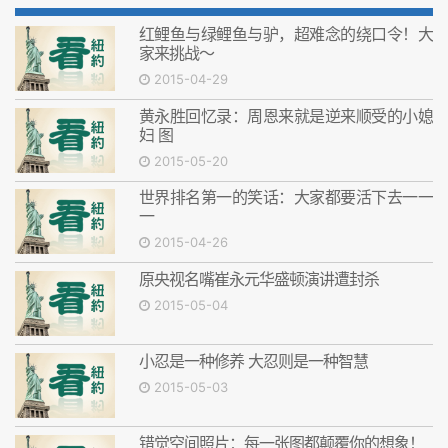
红鲤鱼与绿鲤鱼与驴，超难念的绕口令！大
家来挑战～
2015-04-29
黄永胜回忆录：周恩来就是逆来顺受的小媳
妇 图
2015-05-20
世界排名第一的笑话：大家都要活下去一一
一
2015-04-26
原央视名嘴崔永元华盛顿演讲遭封杀
2015-05-04
小忍是一种修养 大忍则是一种智慧
2015-05-03
错觉空间照片：每一张图都颠覆你的想象！