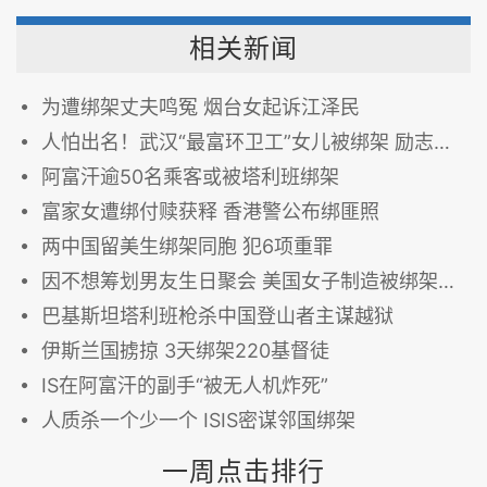
相关新闻
为遭绑架丈夫鸣冤 烟台女起诉江泽民
人怕出名！武汉“最富环卫工”女儿被绑架 励志故事招歹徒
阿富汗逾50名乘客或被塔利班绑架
富家女遭绑付赎获释 香港警公布绑匪照
两中国留美生绑架同胞 犯6项重罪
因不想筹划男友生日聚会 美国女子制造被绑架假象
巴基斯坦塔利班枪杀中国登山者主谋越狱
伊斯兰国掳掠 3天绑架220基督徒
IS在阿富汗的副手“被无人机炸死”
人质杀一个少一个 ISIS密谋邻国绑架
一周点击排行