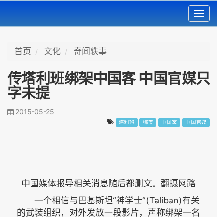
Toggl
navig
首页
文化
奇闻轶事
传塔利班绑架中国客 中国官媒只
字未提
2015-05-25
塔利班
绑架
中国客
中国官媒
中国媒体报导相关消息随后都删文。翻摄网路
一个相信与巴基斯坦“神学士”(Taliban)有关
的武装组织，对外发放一段影片，声称绑架一名