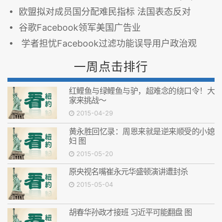
欧盟拟对成员国分配难民指标 法国表态反对
谷歌Facebook领军美国广告业
学者担忧Facebook过滤功能误导用户政治观
一周点击排行
红鲤鱼与绿鲤鱼与驴，超难念的绕口令！大
家来挑战～
2015-04-29
黄永胜回忆录：周恩来就是逆来顺受的小媳
妇 图
2015-05-20
原央视名嘴崔永元华盛顿演讲遭封杀
2015-05-04
胡春华孙政才接班 习近平可能翻盘 图