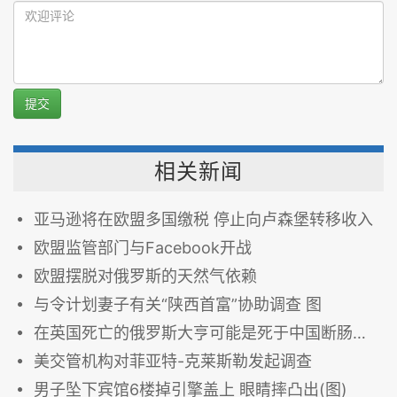
提交
相关新闻
亚马逊将在欧盟多国缴税 停止向卢森堡转移收入
欧盟监管部门与Facebook开战
欧盟摆脱对俄罗斯的天然气依赖
与令计划妻子有关“陕西首富”协助调查 图
在英国死亡的俄罗斯大亨可能是死于中国断肠草 图
美交管机构对菲亚特-克莱斯勒发起调查
男子坠下宾馆6楼掉引擎盖上 眼睛摔凸出(图)