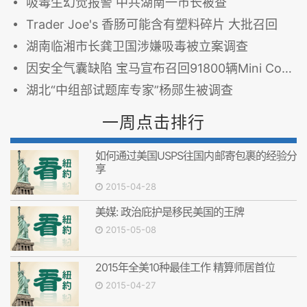
吸毒生幻觉报警 中共湖南一市长被查
Trader Joe's 香肠可能含有塑料碎片 大批召回
湖南临湘市长龚卫国涉嫌吸毒被立案调查
因安全气囊缺陷 宝马宣布召回91800辆Mini Cooper
湖北“中组部试题库专家”杨郧生被调查
一周点击排行
如何通过美国USPS往国内邮寄包裹的经验分
享
2015-04-28
美媒: 政治庇护是移民美国的王牌
2015-05-08
2015年全美10种最佳工作 精算师居首位
2015-04-27