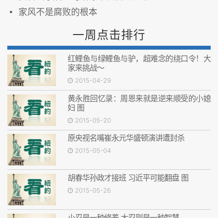
家风不是腐败的根本
一周点击排行
红鲤鱼与绿鲤鱼与驴，超难念的绕口令！大
家来挑战～
2015-04-29
黄永胜回忆录：周恩来就是逆来顺受的小媳
妇 图
2015-05-20
原央视名嘴崔永元华盛顿演讲遭封杀
2015-05-04
胡春华孙政才接班 习近平可能翻盘 图
2015-05-26
小忍是一种修养 大忍则是一种智慧