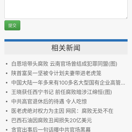
提交
相关新闻
白恩培带头腐败 云南官场曾结成犯罪同盟(图)
陕首富吴一坚被令计划夫妻带进老虎笼
中国大陆一年多来有100多名大型国有企业高管因腐败落马
王晓获任西宁书记 前任腐败暗涉江绵恒(图)
中共高官退休后的待遇 令人吃惊
医老虎绝对权力为主因 网民：腐败无处不在
巴西石油因腐败丑闻损失20亿美元
贪官出事后一句话曝中共官场黑幕