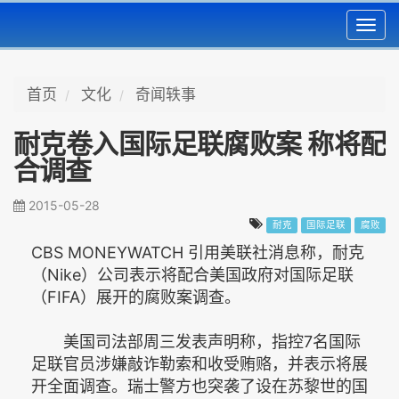
Toggl
navig
首页
文化
奇闻轶事
耐克卷入国际足联腐败案 称将配
合调查
2015-05-28
耐克
国际足联
腐败
CBS MONEYWATCH 引用美联社消息称，耐克
（Nike）公司表示将配合美国政府对国际足联
（FIFA）展开的腐败案调查。
美国司法部周三发表声明称，指控7名国际
足联官员涉嫌敲诈勒索和收受贿赂，并表示将展
开全面调查。瑞士警方也突袭了设在苏黎世的国