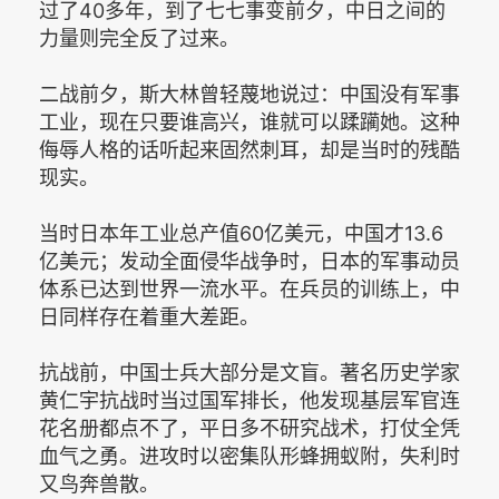
过了40多年，到了七七事变前夕，中日之间的
力量则完全反了过来。
二战前夕，斯大林曾轻蔑地说过：中国没有军事
工业，现在只要谁高兴，谁就可以蹂躏她。这种
侮辱人格的话听起来固然刺耳，却是当时的残酷
现实。
当时日本年工业总产值60亿美元，中国才13.6
亿美元；发动全面侵华战争时，日本的军事动员
体系已达到世界一流水平。在兵员的训练上，中
日同样存在着重大差距。
抗战前，中国士兵大部分是文盲。著名历史学家
黄仁宇抗战时当过国军排长，他发现基层军官连
花名册都点不了，平日多不研究战术，打仗全凭
血气之勇。进攻时以密集队形蜂拥蚁附，失利时
又鸟奔兽散。