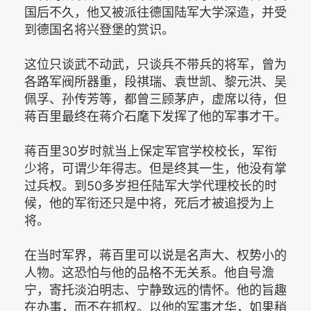
国后不久，他又被派往德国陆军大学深造，并受
到德国名将兴登堡的赏识。
这位只谈武不动武，只谈兵不带兵的将军，曾为
各路军阀所器重，段祺瑞、袁世凯、黎元洪、吴
佩孚、孙传芳等，都曾三顾茅庐，虚席以待，但
蒋百里最终在蒋介石麾下发挥了他的军事才干。
蒋百里30岁时就当上保定军官学校校长，军衔
少将，可谓少年得志。但是终其一生，他没有掌
过兵权。到50多岁担任陆军大学代理校长的时
候，他的军衔还只是中将，死后才被追授为上
将。
在当时军界，蒋百里可以说是名声大、权势小的
人物。这恐怕与他的品格不无关系。他自号澹
宁，寄托淡泊明志、宁静致远的情怀。他的旨趣
在办事，而不在抓权。以他的军事才华，如果稍