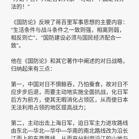
法的！”
《国防论》反映了蒋百里军事思想的主要内容：
“生活条件与战斗条件之一致则强，相离则弱，
相反则亡”、“国防建设必须与国民经济配合一
致”。
他在《国防论》和其它著作中阐述的对日战略，
归纳起来有三点：
第一，中国对日不惧鲸吞，乃怕蚕食，故对日不
应步步后退，而要主动地实施全面抗战，化日军
后方为前方，使其无暇消化占领区，从而使日本
无法利用占领的地区提高战力；
第二，主动出击上海日军，迫日军主力进攻路线
由东北—华北—华中—华南的南北路线改为沿长
江而上的东西路线，从而充分利用沿江的山地与