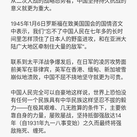
从二次大战的战略态势看，中国坚持持久抗战的
意义就更为重大。
1945年1月6日罗斯福在致美国国会的国情咨文
中表示，我们“忘不了中国人民在七年多的长时
间里怎样顶住了日本人的野蛮进攻，和在亚洲大
陆广大地区牵制住大量的敌军”。
联系到太平洋战争爆发后，在日军的凌厉攻势面
前美军在菲律宾，英军在香港、缅甸、新加坡雪
崩似地溃败，中国不屈不挠地坚守就更为可贵。
中国人民完全可以自豪地这样说，世界上恐怕没
有任何一个民族具有中华民族这样坚忍不拔的毅
力——在极其艰难、几无胜算的条件下，主要依
靠自身的力量，屡败屡战，坚持抵御强敌达14
年（自1931年九一八事变始）之久而最终将强
敌拖死、缠死。