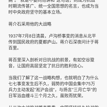
病”。“就是不要同他讲和”这句话，则成为抗战
时期流传甚广、统一全国思想的名言，也成为当
时中央政府坚守的基本立场。
蒋介石采用他的大战略
1937年7月8日清晨，卢沟桥事变的消息从北平
传到国民政府的夏都庐山。蒋介石深夜问计于蒋
百里。
蒋百里深入剖析对日抗战的前景，有如空谷跫
音，让国府高层坚定了抗日的胜利信心。
当我们了解了这一战略构想，也就明白了为什么
七七事变发生后不久，弱势的中国会集中75万
兵力主动发起“淞沪会战”，与扬言“三月亡华”的
日军浴血缠斗三个月之久，虽败而犹荣。