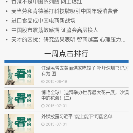
香港不是中国系列图 网上爆红
麦当劳和肯德基打科技牌吸引中国年轻消费者
进口食品成中国电商新战场
中国股市震荡敏感期 证监会高层换人
天才的困扰：研究结果表明 智商越高 心理压力越大(图)
一周点击排行
江泽民曾去黄丽满家吃饺子 吓坏深圳书记厉
有为 图
2015-06-19
惊艳全球！迪拜举办世界最大花卉展，沙漠
中的花海！(二)
2015-07-01
外媒披露习近平 “能上能下”可能名单
2015-07-01