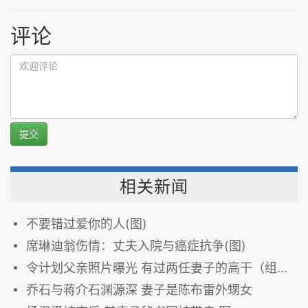
评论
提交
相关新闻
不要错过爱你的人(图)
席琳迪翁伤情：丈夫入院与癌症抗争(图)
令计划父亲照片曝光 有过两任妻子的高干（组图）
乔石与蒋介石渊源深 妻子是陈布雷外甥女