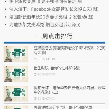
杨卫泽被查后 其妻子秘书同被带走 图
催人泪下：Facebook女高管发长文悼亡夫(图)
法国部长偕年长20岁妻子亮相 引发骚动(图)
为遭绑架丈夫鸣冤 烟台女起诉江泽民
一周点击排行
江泽民曾去黄丽满家吃饺子 吓坏深圳书记厉
有为 图
2015-06-19
出生时辰 看你的性格和命运
2015-07-10
惊艳全球！迪拜举办世界最大花卉展，沙漠
中的花海！(二)
2015-07-01
外媒披露习近平 “能上能下”可能名单