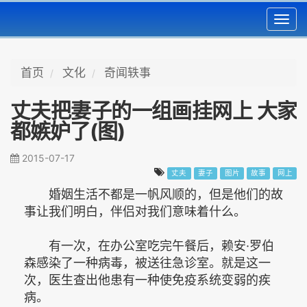
Toggl
navig
首页
文化
奇闻轶事
丈夫把妻子的一组画挂网上 大家
都嫉妒了(图)
2015-07-17
丈夫
妻子
图片
故事
网上
婚姻生活不都是一帆风顺的，但是他们的故
事让我们明白，伴侣对我们意味着什么。
有一次，在办公室吃完午餐后，赖安·罗伯
森感染了一种病毒，被送往急诊室。就是这一
次，医生查出他患有一种使免疫系统变弱的疾
病。