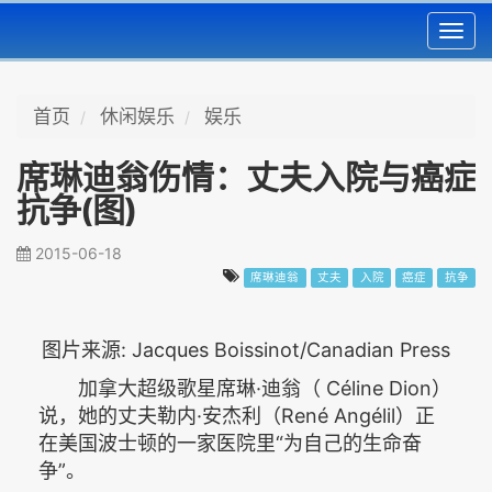
Toggl
navig
首页
休闲娱乐
娱乐
席琳迪翁伤情：丈夫入院与癌症
抗争(图)
2015-06-18
席琳迪翁
丈夫
入院
癌症
抗争
图片来源: Jacques Boissinot/Canadian Press
加拿大超级歌星席琳·迪翁（ Céline Dion）
说，她的丈夫勒内·安杰利（René Angélil）正
在美国波士顿的一家医院里“为自己的生命奋
争”。