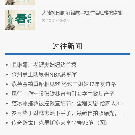
大陆抗日剧“裤裆藏手榴弹”遭吐槽被停播
2015-05-20
过往新闻
龚琳娜、老锣夫妇纽约首秀
金州勇士队赢得NBA总冠军
紫薇金锁重聚相见欢 还珠三姐妹17年友谊路
风行工作室曝张铁林曾勾引女学生致其产子
范冰冰搭救被撞孩童细节：全程安慰 给家人300块
岁月终于对林志颖下手了，最新自拍照曝光，网友纷纷围观调侃
传奇辞世！克里斯多夫李享寿93岁（图）