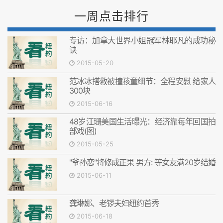
一周点击排行
专访：加拿大世界小姐冠军林耶凡的成功秘
诀
2015-05-20
范冰冰搭救被撞孩童细节：全程安慰 给家人
300块
2015-06-16
48岁江珊美国生活曝光：经济靠每年回国拍
部戏(图)
2015-05-25
"爷孙恋"将修成正果 男方: 等女友满20岁结婚
2015-06-11
龚琳娜、老锣夫妇纽约首秀
2015-06-18