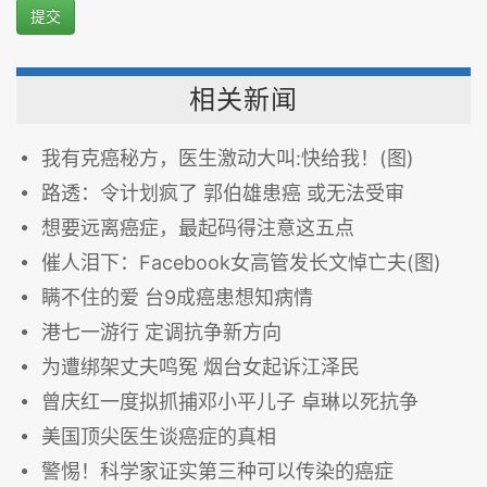
提交
相关新闻
我有克癌秘方，医生激动大叫:快给我！(图)
路透：令计划疯了 郭伯雄患癌 或无法受审
想要远离癌症，最起码得注意这五点
催人泪下：Facebook女高管发长文悼亡夫(图)
瞒不住的爱 台9成癌患想知病情
港七一游行 定调抗争新方向
为遭绑架丈夫鸣冤 烟台女起诉江泽民
曾庆红一度拟抓捕邓小平儿子 卓琳以死抗争
美国顶尖医生谈癌症的真相
警惕！科学家证实第三种可以传染的癌症