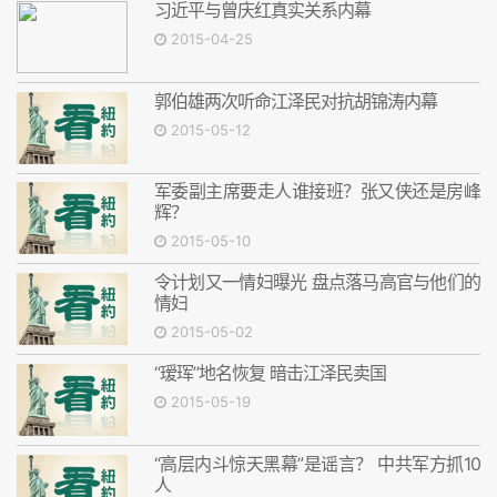
习近平与曾庆红真实关系内幕
2015-04-25
郭伯雄两次听命江泽民对抗胡锦涛内幕
2015-05-12
军委副主席要走人谁接班？张又侠还是房峰
辉？
2015-05-10
令计划又一情妇曝光 盘点落马高官与他们的
情妇
2015-05-02
“瑷珲”地名恢复 暗击江泽民卖国
2015-05-19
“高层内斗惊天黑幕”是谣言？ 中共军方抓10
人