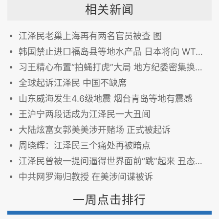
相关新闻
江泽民老巢上海再有两名官员被查 图
韩国禁止进口福岛县等地水产品 日本将向 WTO起诉
习王精心布置“拍蝇打虎”大局 地方纪委密集换将（图）
全球起诉江泽民 中国不缺席
山东威海发生4.6级地震 烟台青岛等地有震感
王沪宁两段话成为江泽民一大丑闻
大陆炫富女郭美美涉开赌场 正式被起诉
周晓辉：江泽民三个痛处再被暗点
江泽民曾被一提问逼得世界面前“跳”起来 丑态毕露 图
中共网罗海归教授 在美涉间谍被诉
一周点击排行