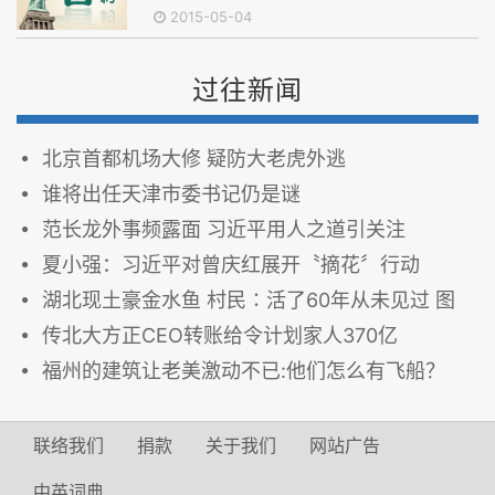
2015-05-04
过往新闻
北京首都机场大修 疑防大老虎外逃
谁将出任天津市委书记仍是谜
范长龙外事频露面 习近平用人之道引关注
夏小强：习近平对曾庆红展开〝摘花〞行动
湖北现土豪金水鱼 村民∶活了60年从未见过 图
传北大方正CEO转账给令计划家人370亿
福州的建筑让老美激动不已:他们怎么有飞船？
联络我们
捐款
关于我们
网站广告
中英词典