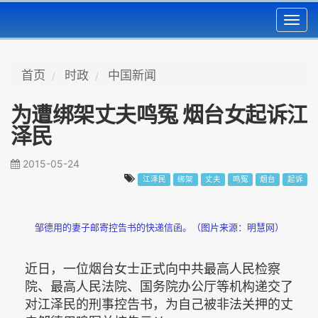
Toggl
navig
首页
时政
中国新闻
为遭绑架丈夫鸣冤 烟台女起诉江
泽民
2015-05-24
江泽民
绑架
丈夫
鸣冤
烟台
起诉
邹德用的妻子邮寄控告书的快递信函。（图片来源：明慧网）
近日，一位烟台女士正式向中共最高人民检察
院、最高人民法院、国务院办公厅等机构递交了
对江泽民的刑事控告书，为自己被非法关押的丈