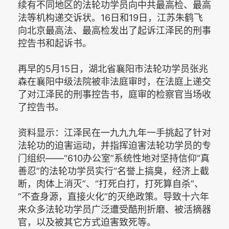
续有不同地区的法轮功学员向中共最高检、最高
法等机构递交诉状。16日和19日，江苏朱鹤飞
向北京最高法、最高检发出了起诉江泽民的刑事
控告书和起诉书。
再早的5月15日，湖北省襄阳市法轮功学员张兆
森在襄阳中级法院被非法庭审时，在法庭上递交
了对江泽民的刑事控告书，庭审的检察官当场收
了控告书。
资料显示：江泽民在一九九九年一手挑起了针对
法轮功的迫害运动，并指挥迫害法轮功学员的专
门组织——“610办公室”系统性地对坚持信仰“真
善忍”的法轮功学员实行“名誉上搞臭，经济上截
断，肉体上消灭”、“打死白打，打死算自杀”、
“不查身源，直接火化”的灭绝政策。导致十六年
来众多法轮功学员广泛遭受酷刑折磨、被活摘器
官，以及被其它方式迫害致死等。