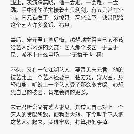
腿上，表演踩高跷。他一会走，一会跑，一会
跳，手中还轮番抛接着七只利剑，有五只常在空
中。宋元君看了十分惊奇，高兴之下，便赏赐给
这个艺人许多金银、布帛。
事后，宋元君有些后悔，越想越觉得自己太不该
给艺人那么多的奖赏：艺人那个技艺，于国于
民，派不上什么用场——“无益于世”啊！
不久，又有一位江湖艺人，要晋见宋元君，他的
技艺比上一个艺人还要高，钻刀笼，穿火圈，身
轻如燕。听说上一个艺人受了那么多赏赐，心想
凭自己的技艺，肯定会得的更多。
宋元君听说又有艺人求见，知道是自己对上一个
艺人的赏赐所致，便勃然大怒，下令叫手下人把
这艺人抓起来，关进牢房，打算把他杀掉。