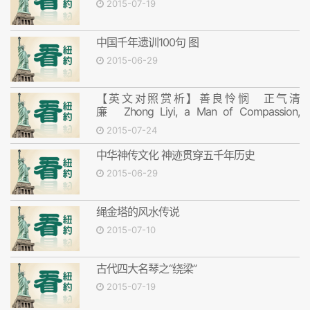
2015-07-19
中国千年遗训100句 图
2015-06-29
【英文对照赏析】善良怜悯 正气清
廉 Zhong Liyi, a Man of Compassion,
Honesty and Righteousness
2015-07-24
中华神传文化 神迹贯穿五千年历史
2015-06-29
绳金塔的风水传说
2015-07-10
古代四大名琴之“绕梁”
2015-07-19