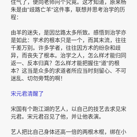
住气了，便向老师问个究竟。这才知道，原来杨
朱是由“歧路亡羊”这件事，联想并思考治学的历
程：
由羊的迷失，是因岔路太多所致。感悟到治学亦
是如此：学术的根本只是一个，而其末流，往往
千差万别。许多学者，往往因方术的纷杂和歧
异，而丧失了根本。治学之人，怎么样才能归同
返一、反本归真？怎么样才能把握住“道”的根
本？这当是众多的求道者所应当时刻留心、不可
迷乱、切勿旁骛的啊！
宋元君清醒了
宋国有个跑江湖的艺人，以自己的技艺去求见宋
元君。宋元君召见了他，并让他表演。
艺人把比自己身体还高一倍的两根木棍，绑在小