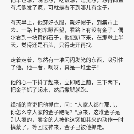
他早也想，晚也想，吃饭想，睡觉想，想得简直
有点像发了疯，可就是看不到哪儿有金子。
有天早上，他穿好衣服，戴好帽子，到集市上
去。一路上他东瞅西望，看路上有没有金子。偶
尔看到一块黄的石子，他便趴下来，在那瞅上半
天，觉得还是石头，只得走开再找。
走着走着，忽然有一堆闪闪发光的东西，吸引住
了他。他一看，啊呀，真是一堆金子！
他的心一下抖了起来，立即跑上前，三下两下，
把金子抓了起来，然后撒腿就跑。
缉捕的官吏把他抓住，问：“人家人都在那儿，
你怎么拿人家的金子跑呢？”原来，这堆金子是
别人卖的，卖金的人被他这突如其来的动作一时
搞蒙了，等回过神来，金子已被他抓走。