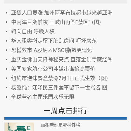
亚裔人口暴涨 加州阿罕布拉超市越来越亚洲
中南海巨变前夜 王岐山再闯“禁区” (图)
骑向自由 呼唤人权
华人租客搬走留下脏乱房间 吓坏房东
恐慌救市 A股纳入MSCI指数更遥远
重庆金佛山天降神秘亮点 直落金佛寺藏经阁
美国多家航空公司涉嫌串谋抬高票价
纽约市泡沫餐盒禁令7月1日正式生效（图）
杨继绳：江泽民三件蠢事留下一世骂名 图
全球著名主题乐园欢乐无限
一周点击排行
面相看你是哪种性格