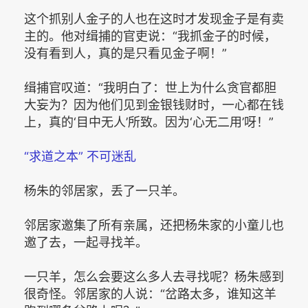
这个抓别人金子的人也在这时才发现金子是有卖
主的。他对缉捕的官吏说：“我抓金子的时候，
没有看到人，真的是只看见金子啊！”
缉捕官叹道：“我明白了：世上为什么贪官都胆
大妄为？因为他们见到金银钱财时，一心都在钱
上，真的‘目中无人’所致。因为‘心无二用’呀！”
“求道之本” 不可迷乱
杨朱的邻居家，丢了一只羊。
邻居家邀集了所有亲属，还把杨朱家的小童儿也
邀了去，一起寻找羊。
一只羊，怎么会要这么多人去寻找呢？杨朱感到
很奇怪。邻居家的人说：“岔路太多，谁知这羊