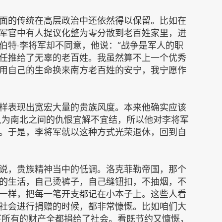
面的传统在高层政治中还依然得以保留。比如在
军官中有人提议化整为零分散到老百姓家里，进
伯特‧李将军却不同意，他说：“战争是军人的职
任推给了无辜的老百姓。我虽然算不上一个优秀
用自己的生命换来南方老百姓的安宁，我宁愿作
样表现出宽宏大量的贵族风度。本来他确实应该
认为南北之间的仇恨宜解不宜结，所以他对李将军
。于是，李将军就以这种方式光荣退休，回到自
说，贵族精神当中的低调。洛克菲勒帝国，那个
的生活，自己烫裤子，自己缝钮扣，不抽烟，不
一样，把每一笔开支都记在小本子上。这些人看
社会进行捐赠的时候，都非常慷慨。比如咱们大
下所有的财产全都捐给了社会。看既节约又慷慨，