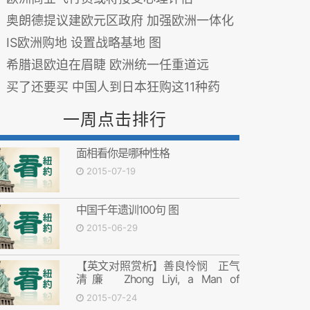
奥朗德提议建欧元区政府 加强欧洲一体化
IS欧洲购地 设置战略基地 图
希腊退欧迫在眉睫 欧洲统一任重道远
买了还要买 中国人到日本狂购这11种药
一周点击排行
面相看你是哪种性格
2015-07-19
中国千年遗训100句 图
2015-06-29
【英文对照赏析】善良怜悯 正气
清廉 Zhong Liyi, a Man of
Compassion, Honesty and
2015-07-24
Righteousness