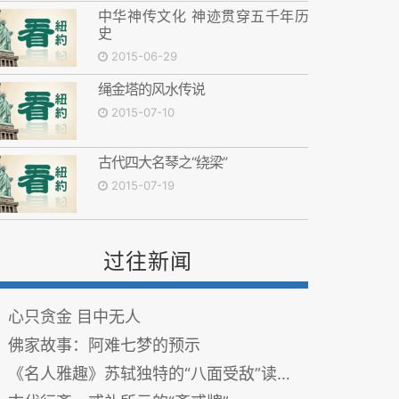
中华神传文化 神迹贯穿五千年历
史
2015-06-29
绳金塔的风水传说
2015-07-10
古代四大名琴之“绕梁”
2015-07-19
过往新闻
心只贪金 目中无人
佛家故事：阿难七梦的预示
《名人雅趣》苏轼独特的“八面受敌”读书法