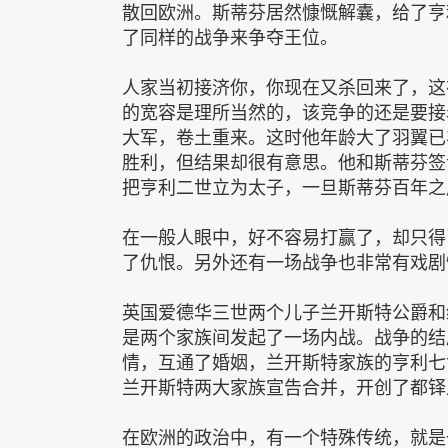
散回欧洲。斯蒂芬居然慷慨解囊，给了亨
了同样的战争来争夺王位。
人家当初接济你，你现在又杀回来了，这
的宽容是理所当然的，该竞争的还是要接
大军，卷土重来。这时他年龄大了羽翼已
胜利，但结果却很有意思。他和斯蒂芬签
把亨利二世立为太子，一旦斯蒂芬百年之
在一般人眼中，好不容易打赢了，却只得
了仇恨。另外还有一场战争也非常有戏剧
英国爱德华三世两个儿子兰开斯特公爵和
是两个家族间发起了一场内战。战争的结
情，互通了婚姻，兰开斯特家族的亨利七
兰开斯特两大家族宣告合并，开创了都铎
在欧洲的政治中，有一个特殊传统，就是