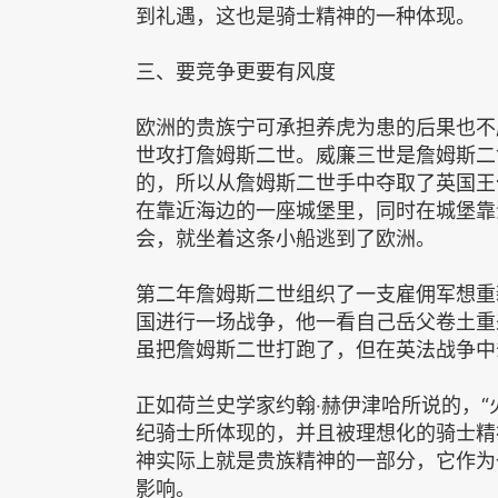
到礼遇，这也是骑士精神的一种体现。
三、要竞争更要有风度
欧洲的贵族宁可承担养虎为患的后果也不
世攻打詹姆斯二世。威廉三世是詹姆斯二
的，所以从詹姆斯二世手中夺取了英国王
在靠近海边的一座城堡里，同时在城堡靠
会，就坐着这条小船逃到了欧洲。
第二年詹姆斯二世组织了一支雇佣军想重
国进行一场战争，他一看自己岳父卷土重
虽把詹姆斯二世打跑了，但在英法战争中
正如荷兰史学家约翰‧赫伊津哈所说的，
纪骑士所体现的，并且被理想化的骑士精
神实际上就是贵族精神的一部分，它作为
影响。