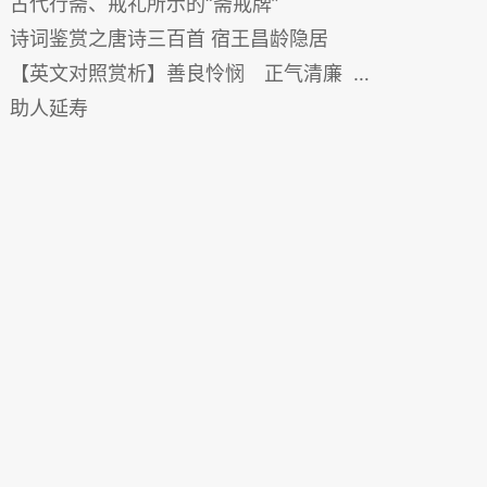
古代行斋、戒礼所示的“斋戒牌”
诗词鉴赏之唐诗三百首 宿王昌龄隐居
【英文对照赏析】善良怜悯 正气清廉 Zhong Liyi, a Man of Compassion, Honesty and Righteousness
助人延寿