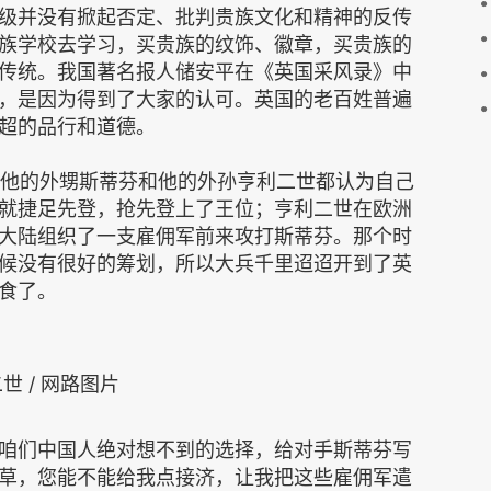
级并没有掀起否定、批判贵族文化和精神的反传
族学校去学习，买贵族的纹饰、徽章，买贵族的
传统。我国著名报人储安平在《英国采风录》中
，是因为得到了大家的认可。英国的老百姓普遍
超的品行和道德。
了，他的外甥斯蒂芬和他的外孙亨利二世都认为自己
就捷足先登，抢先登上了王位；亨利二世在欧洲
大陆组织了一支雇佣军前来攻打斯蒂芬。那个时
候没有很好的筹划，所以大兵千里迢迢开到了英
食了。
世 / 网路图片
咱们中国人绝对想不到的选择，给对手斯蒂芬写
草，您能不能给我点接济，让我把这些雇佣军遣