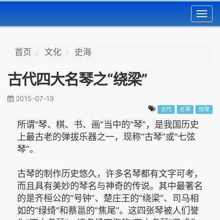
Toggl
navig
首页
文化
史海
古代四大名琴之“绕梁”
2015-07-19
古代
名琴
绕梁
所谓“琴、棋、书、画”当中的“琴”，是我国历史
上最古老的弹拔乐器之一，现称“古琴”或“七弦
琴”。
古琴的制作历史悠久，许多名琴都有文字可考，
而且具有美妙的琴名与神奇的传说。其中最著名
的是齐桓公的“号钟”、楚庄王的“绕梁”、司马相
如的“绿绮”和蔡邕的“焦尾”。这四张琴被人们誉