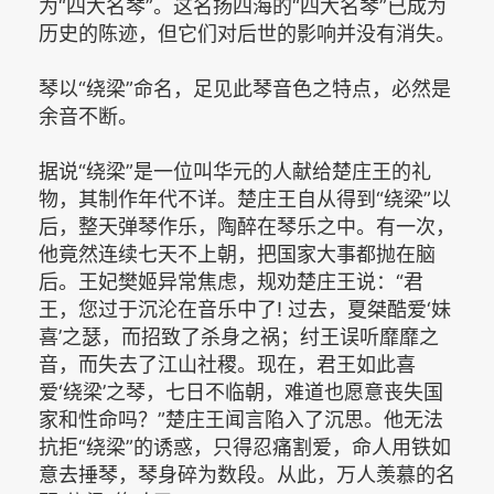
为“四大名琴”。这名扬四海的“四大名琴”已成为
历史的陈迹，但它们对后世的影响并没有消失。
琴以“绕梁”命名，足见此琴音色之特点，必然是
余音不断。
据说“绕梁”是一位叫华元的人献给楚庄王的礼
物，其制作年代不详。楚庄王自从得到“绕梁”以
后，整天弹琴作乐，陶醉在琴乐之中。有一次，
他竟然连续七天不上朝，把国家大事都抛在脑
后。王妃樊姬异常焦虑，规劝楚庄王说：“君
王，您过于沉沦在音乐中了! 过去，夏桀酷爱‘妹
喜’之瑟，而招致了杀身之祸；纣王误听靡靡之
音，而失去了江山社稷。现在，君王如此喜
爱‘绕梁’之琴，七日不临朝，难道也愿意丧失国
家和性命吗？”楚庄王闻言陷入了沉思。他无法
抗拒“绕梁”的诱惑，只得忍痛割爱，命人用铁如
意去捶琴，琴身碎为数段。从此，万人羡慕的名