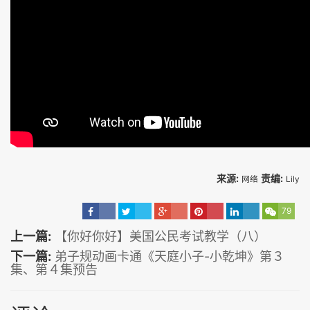
来源:
责编:
网络
Lily
79
上一篇:
【你好你好】美国公民考试教学（八）
下一篇:
弟子规动画卡通《天庭小子-小乾坤》第３
集、第４集预告