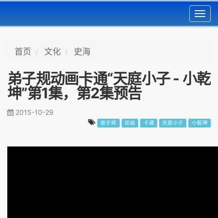
Toggl
navig
首页
文化
史海
弟子规动画卡通“天庭小子 - 小乾
坤”第1集，第2集预告
2015-10-29
弟子规
动画
卡通
天庭小子
小乾坤