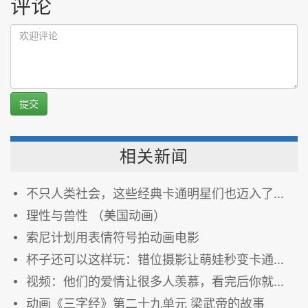
评论
提交
相关新闻
不只人类社会，这些经典卡通明星们也迈入了〝高龄化〞！他们的真实年纪是...
理性与兽性 （美国动画）
索尼计划用表情符号拍动画电影
杯子还可以这样玩：错位摄影让萌娃秒变卡通英雄(组图)
视频：他们的爱情让很多人羡慕，看完后你就会明白其中的秘密，《爱是什么》太有启发了！
动画《三字经》第二十九单元 梁武帝的故事