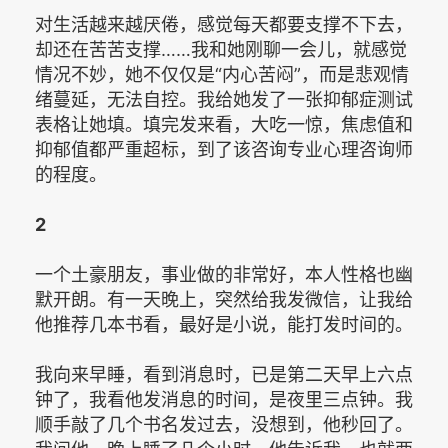
对生活越来越厌倦，感觉每天都要支撑不下去，
却还在苦苦支撑……我和她刚聊一会儿，就感觉
情况不妙，她不仅仅是“内心苦闷”，而是悲观情
绪蔓延，无法自控。我给她发了一张抑郁症测试
表格让她填。填完发来看，大吃一惊，焦虑值和
抑郁值都严重超标，到了该咨询专业心理咨询师
的程度。
2
一个土豪朋友，事业做的非常好，本人性格也幽
默开朗。有一天晚上，突然给我发微信，让我给
他推荐几本书看，最好是小说，能打发时间的。
我向来早睡，看到消息时，已是第二天早上六点
钟了，我看他发消息的时间，是夜里三点钟。我
顺手敲了几个书名发过去，没想到，他秒回了。