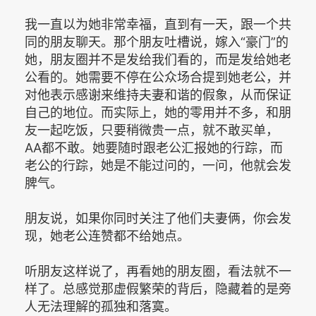
我一直以为她非常幸福，直到有一天，跟一个共
同的朋友聊天。那个朋友吐槽说，嫁入“豪门”的
她，朋友圈并不是发给我们看的，而是发给她老
公看的。她需要不停在公众场合提到她老公，并
对他表示感谢来维持夫妻和谐的假象，从而保证
自己的地位。而实际上，她的零用并不多，和朋
友一起吃饭，只要稍微贵一点，就不敢买单，
AA都不敢。她要随时跟老公汇报她的行踪，而
老公的行踪，她是不能过问的，一问，他就会发
脾气。
朋友说，如果你同时关注了他们夫妻俩，你会发
现，她老公连赞都不给她点。
听朋友这样说了，再看她的朋友圈，看法就不一
样了。总感觉那虚假繁荣的背后，隐藏着的是旁
人无法理解的孤独和落寞。