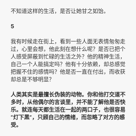
不知道这样的生活，是否让她甘之如饴。
5
我有时候走在街上，看到一些人面无表情匆匆走
过，心里会想，他此刻在想什么呢？是否已把个
人感受屏蔽到忙碌的生活之外？他的精神生活，
自己一个人能搞定吗？他有十分依赖，却总感觉
把握不住的感情吗？他是否一直在付出，而收获
却总是不够明显？
人类其实是最擅长伪装的动物。你和他打交道不
多时，从他偶尔的言谈里，并不能了解他是否快
乐。就连每天都生活在一起的两口子，也很容易
“灯下黑”，只顾自己的情绪，而忽略了对方的感
受。