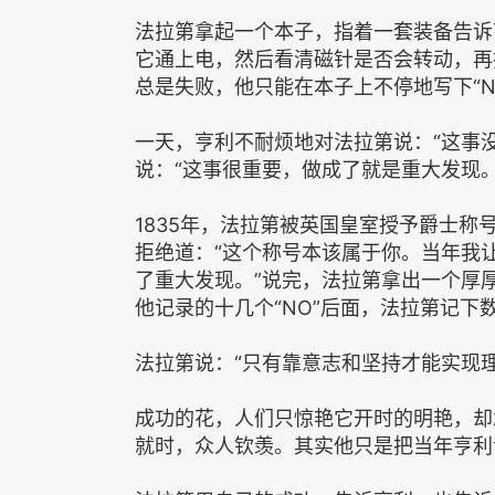
法拉第拿起一个本子，指着一套装备告诉
它通上电，然后看清磁针是否会转动，再
总是失败，他只能在本子上不停地写下“N
一天，亨利不耐烦地对法拉第说：“这事
说：“这事很重要，做成了就是重大发现
1835年，法拉第被英国皇室授予爵士
拒绝道：“这个称号本该属于你。当年我
了重大发现。”说完，法拉第拿出一个厚
他记录的十几个“NO”后面，法拉第记下数千
法拉第说：“只有靠意志和坚持才能实现
成功的花，人们只惊艳它开时的明艳，却
就时，众人钦羡。其实他只是把当年亨利