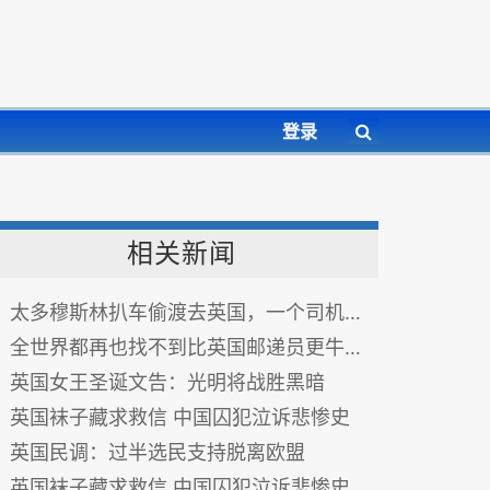
登录
相关新闻
太多穆斯林扒车偷渡去英国，一个司机实在受不了在车挂上了生猪肉...
全世界都再也找不到比英国邮递员更牛的职业了....
英国女王圣诞文告：光明将战胜黑暗
英国袜子藏求救信 中国囚犯泣诉悲惨史
英国民调：过半选民支持脱离欧盟
英国袜子藏求救信 中国囚犯泣诉悲惨史