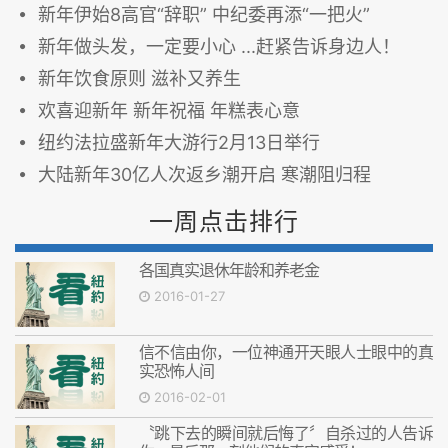
新年伊始8高官“辞职” 中纪委再添“一把火”
新年做头发，一定要小心 ...赶紧告诉身边人！
新年饮食原则 滋补又养生
欢喜迎新年 新年祝福 年糕表心意
纽约法拉盛新年大游行2月13日举行
大陆新年30亿人次返乡潮开启 寒潮阻归程
一周点击排行
各国真实退休年龄和养老金
2016-01-27
信不信由你，一位神通开天眼人士眼中的真
实恐怖人间
2016-02-01
〝跳下去的瞬间就后悔了〞自杀过的人告诉