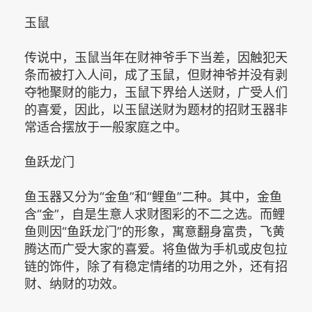
玉鼠
传说中，玉鼠当年在财神爷手下当差，因触犯天
条而被打入人间，成了玉鼠，但财神爷并没有剥
夺牠聚财的能力，玉鼠下界给人送财，广受人们
的喜爱，因此，以玉鼠送财为题材的招财玉器非
常适合摆放于一般家庭之中。
鱼跃龙门
鱼玉器又分为“金鱼”和“鲤鱼”二种。其中，金鱼
含“金”，自是生意人求财图彩的不二之选。而鲤
鱼则因“鱼跃龙门”的形象，寓意翻身富贵，飞黄
腾达而广受大家的喜爱。将鱼做为手机或皮包拉
链的饰件，除了有稳定情绪的功用之外，还有招
财、纳财的功效。