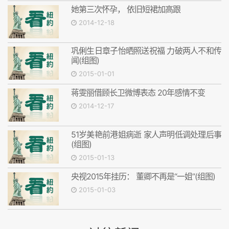
她第三次怀孕， 依旧短裙加高跟
2014-12-18
巩俐生日章子怡晒照送祝福 力破两人不和传
闻(组图)
2015-01-01
蒋雯丽借顾长卫微博表态 20年感情不变
2014-12-17
51岁美艳前港姐病逝 家人声明低调处理后事
(组图)
2015-01-13
央视2015年挂历： 董卿不再是“一姐”(组图)
2015-01-03