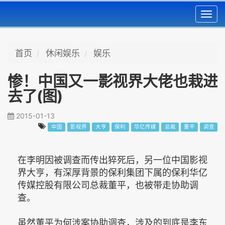
Toggl
navig
首页
休闲娱乐
娱乐
惨！中国又一影视界大佬也栽进
去了(图)
2015-01-13
中国
影视界
大亨
保利
华亿传媒
总裁
董平
调查
在李明因被调查而传出猝死后，另一位中国影视
界大亨，有深厚背景的保利集团下属的保利华亿
传媒控股有限公司总裁董平，也被带走协助调
查。
虽然董平为何涉案协助调查，涉及的到底是李东