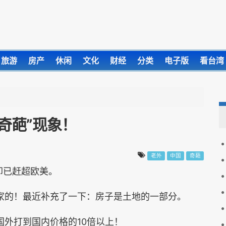
旅游
房产
休闲
文化
财经
分类
电子版
看台湾
奇葩”现象！
老外
中国
奇葩
却已赶超欧美。
家的！最近补充了一下：房子是土地的一部分。
国外打到国内价格的10倍以上！