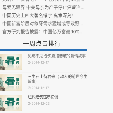
母爱无疆界 中美母亲为产子停止癌症冶疗生命垂危
中国历史上四大著名错字 寓意深刻！
中国新富阶层对象牙需求猛增或导致野生大象绝迹
官方研究报告披露：中国亿万富豪90%以上是高干子女
一周点击排行
见与不见 仓央嘉措悲戚的爱情故事
2014-12-17
三生石上待君来 ( 动人的前世今生
故事)
2014-12-17
纽约建筑违章初谈
2014-12-23