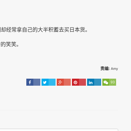
。
们却经常拿自己的大半积蓄去买日本货。
奈的笑笑。
责编:
Amy
93