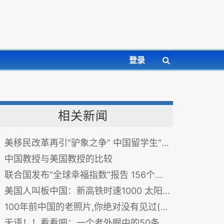
登录
相关新闻
美移民改革再引“驴象之争” 中国留学生“坐收渔利”
中国教授与美国教授的比较
联合国发布“全球幸福指数”报告 156个国家中国超越奴隶制社会位居第112位
美国人叫板中国：新高铁时速1000 太阳能自身发电
100年前中国的老照片,你绝对没有见过(多图)
无语！！看看吧：一个老外眼中的50条中国奇葩现象