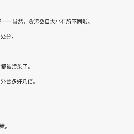
。
贪污犯——当然，贪污数目大小有所不同啦。
事处分。
为都被污染了。
国外台多好几倍。
。
政策。