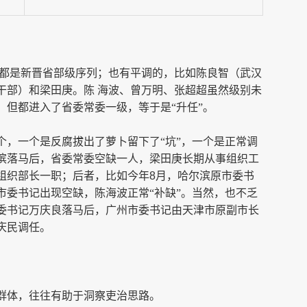
，都是新晋省部级序列；也有平调的，比如陈良智（武汉
干部）和梁田庚。陈 海波、曾万明、张超超虽然级别未
，但都进入了省委常委一级，等于是“升任”。
个，一个是反腐拔出了萝卜留下了“坑”，一个是正常调
滨落马后，省委常委空缺一人，梁田庚长期从事组织工
组织部长一职；后者，比如今年
8
月，哈尔滨原市委书
市委书记出现空缺，陈海波正常“补缺”。当然，也不乏
委书记万庆良落马后，广州市委书记由天津市原副市长
庆民调任。
群体，往往有助于洞察吏治思路。