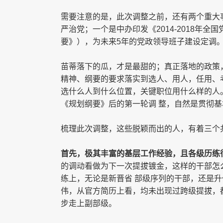
需要注意的是，此次调整之前，还有两个重大
严治党；一个是中办印发《
2014-2018
年全国
要》），为未来
5
年的党政领导班子建设定调
苗蒂落下的瓜，才是最甜的；真正落地的政策
精神、纲要的要求落实到选人、用人，任用、
选什么人到什么位置，关键职位用什么样的人
《规划纲要》后的第一轮调 整，自然是贯彻
梳理此次调整，这些脱颖而出的人，有着三个
首先，极其丰富的基层工作经验，且各级历练
的调动看做为下一次提拔镀金，这样的干部怎
练上，无论是新晋省 部级序列的干部，还是
伟，从官方简历上看，均未出现过跨级提拔，
步走上副部级。