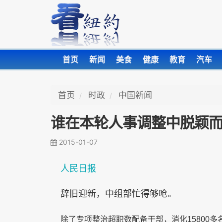
首页
新闻
美食
健康
教育
汽车
首页
时政
中国新闻
谁在本轮人事调整中脱颖
2015-01-07
人民日报
辞旧迎新，中组部忙得够呛。
除了专项整治超职数配备干部，消化
15800
多