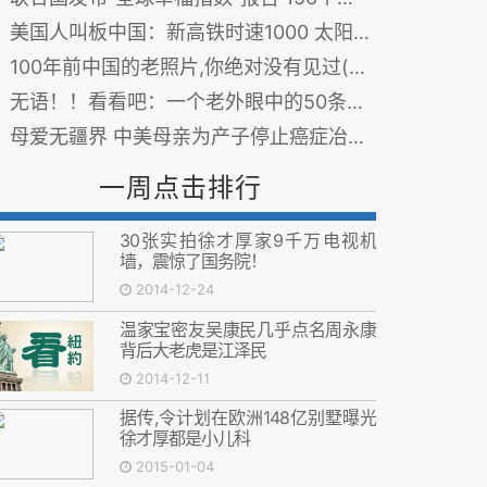
美国人叫板中国：新高铁时速1000 太阳能自身发电
100年前中国的老照片,你绝对没有见过(多图)
无语！！看看吧：一个老外眼中的50条中国奇葩现象
母爱无疆界 中美母亲为产子停止癌症冶疗生命垂危
一周点击排行
30张实拍徐才厚家9千万电视机
墙，震惊了国务院！
2014-12-24
温家宝密友吴康民几乎点名周永康
背后大老虎是江泽民
2014-12-11
据传,令计划在欧洲148亿别墅曝光
徐才厚都是小儿科
2015-01-04