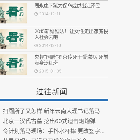
周永康下狱为保命或供出江泽民
2014-12-11
2015新婚姻法！让女性走出家庭投
入社会去吧
2014-12-16
央视“国脸”罗京传死于爱滋病 死前
满身泛红斑
2015-01-05
过往新闻
扫厕所了又怎样 新年云南大理书记落马
北京一汉代古墓 挖出60式迫击炮炮弹
令计划落马现场：手抖水杯摔 更改签字(图)