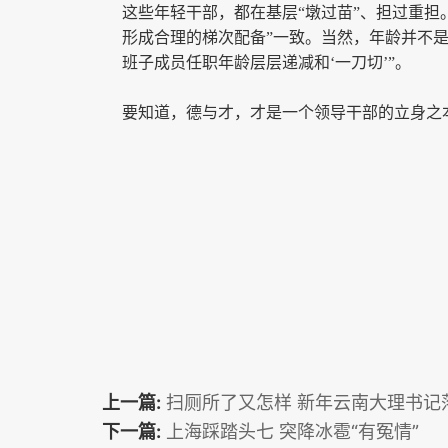
这些年轻干部，都在基层“墩过苗”、担过重担
形成合理的梯次配备”一致。当然，年龄并不
班子成员任职年龄层层递减和‘一刀切’”。
要知道，德与才，才是一个领导干部的立身之
上一篇:
扫厕所了又怎样 新年云南大理书记
下一篇:
上海踩踏头七 突降冰雹“有冤情”