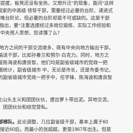
提拔，板凳还没有坐热，又想升迁”的现象，直问“这样
国家的中高级 领导干部，需要经过必要的台阶、递进式
能唯台阶论，但必要的台阶却是不可或缺的。这是干部
确指出，要“注重选拔经过多岗位锻炼、实际工作经验和
的中央用人思想，您读懂了么？
和地方之间的干部交流增多，既有中央向地方输出干部，
输送干部，比如孙春兰和努尔·白克力。同时，地方之
是陈海波和唐良智，他们均是副省级城市的党政一把
据统计，副省级城市 中，无论是市长，还是市委书记，
的副省级城市党政一把手中，任学锋、陈海波和唐良智
滋生山头主义和团团伙伙，拔出萝卜带出泥。异地交流，
、团团伙伙和结党营私。
部梯队。
此论调整，几位副省级干部，基本上属于
60
接近
60
后。而最小的张超超，更是
1967
年出生。但是