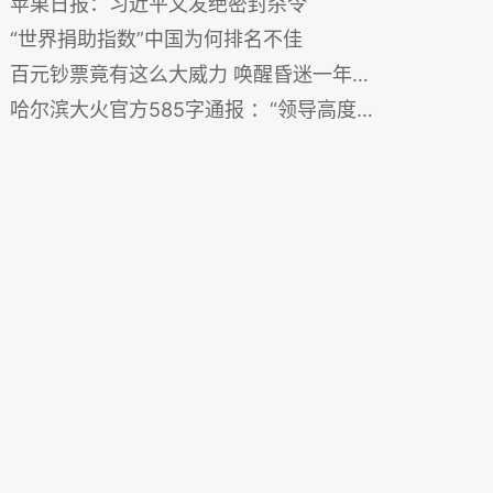
苹果日报：习近平又发绝密封杀令
“世界捐助指数”中国为何排名不佳
百元钞票竟有这么大威力 唤醒昏迷一年的植物人
哈尔滨大火官方585字通报 ：“领导高度重视”占一半