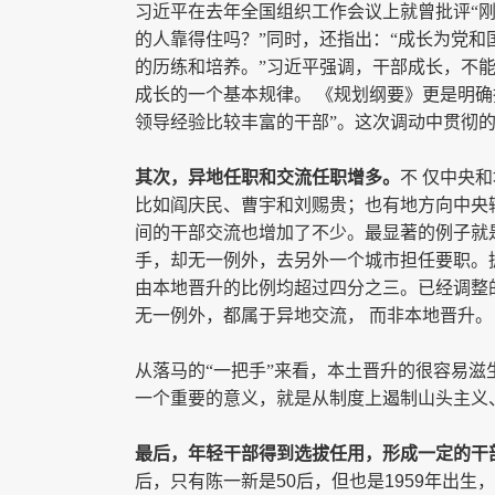
习近平在去年全国组织工作会议上就曾批评“刚
的人靠得住吗？”同时，还指出：“成长为党和
的历练和培养。”习近平强调，干部成长，不
成长的一个基本规律。 《规划纲要》更是明
领导经验比较丰富的干部”。这次调动中贯彻
其次，异地任职和交流任职增多。
不 仅中央
比如阎庆民、曹宇和刘赐贵；也有地方向中央
间的干部交流也增加了不少。最显著的例子就
手，却无一例外，去另外一个城市担任要职。
由本地晋升的比例均超过四分之三。已经调整
无一例外，都属于异地交流， 而非本地晋升。
从落马的
“一把手”来看，本土晋升的很容易
一个重要的意义，就是从制度上遏制山头主义
最后，年轻干部得到选拔任用，形成一定的干
后，只有陈一新是
50
后，但也是
1959
年出生，