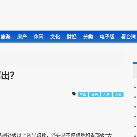
旅游
房产
休闲
文化
财经
分类
电子版
看台湾
而出？
中国
官员
人事
调整
名副处级以上领导职数，还要马不停蹄地和省部级“大