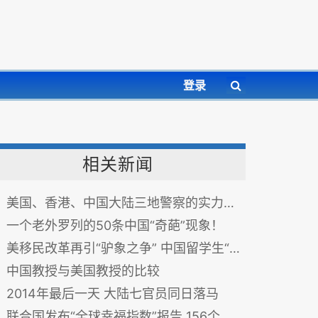
登录
相关新闻
美国、香港、中国大陆三地警察的实力测试（差点笑死）
一个老外罗列的50条中国“奇葩”现象！
美移民改革再引“驴象之争” 中国留学生“坐收渔利”
中国教授与美国教授的比较
2014年最后一天 大陆七官员同日落马
联合国发布“全球幸福指数”报告 156个国家中国超越奴隶制社会位居第112位