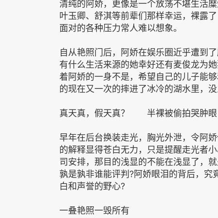
清纯的阿娇，更像是一个放荡不堪生活糜
叶玉卿、舒淇等前辈们那样幸运，裸露了
面对的各种压力常人难以想象。
自从艳照门后，阿娇在娱乐圈近乎遭到了
有什么生活来源的她幸好还有麦俊龙为她
着阿娇的一身不是，希望自己的儿子能够
的现在又一次的摔进了冰冷的湖水里，没
真天真，假天真？ 半裸被偷拍哭肿眼
早年在后台换装走光，胸光外泄，令阿娇
的解释显得苍白无力，只是提醒走光者小
司安排，那目的浅显的不能在浅显了，就
孰是孰非谁能评判?阿娇眼泪的背后，究
白和声誉的野心?
一叠艳照一毁所有