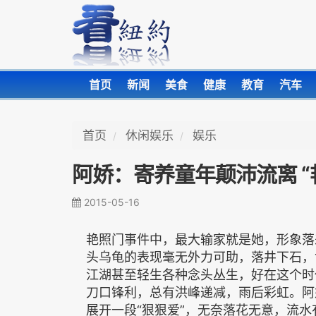
首页
新闻
美食
健康
教育
汽车
首页
休闲娱乐
娱乐
阿娇：寄养童年颠沛流离 
2015-05-16
艳照门事件中，最大输家就是她，形象落
头乌龟的表现毫无外力可助，落井下石，
江湖甚至轻生各种念头丛生，好在这个时
刀口锋利，总有洪峰递减，雨后彩虹。阿
展开一段“狠狠爱”，无奈落花无意，流