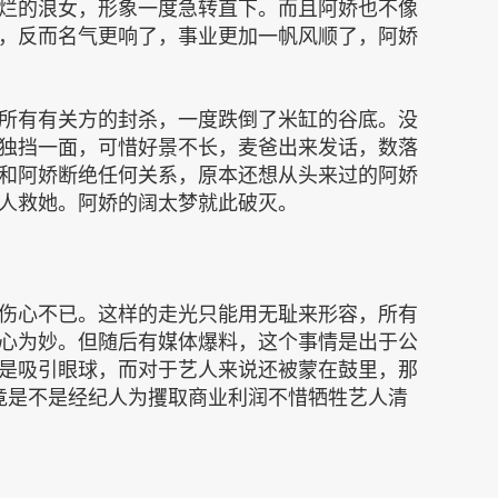
烂的浪女，形象一度急转直下。而且阿娇也不像
，反而名气更响了，事业更加一帆风顺了，阿娇
所有有关方的封杀，一度跌倒了米缸的谷底。没
独挡一面，可惜好景不长，麦爸出来发话，数落
和阿娇断绝任何关系，原本还想从头来过的阿娇
人救她。阿娇的阔太梦就此破灭。
伤心不已。这样的走光只能用无耻来形容，所有
心为妙。但随后有媒体爆料，这个事情是出于公
是吸引眼球，而对于艺人来说还被蒙在鼓里，那
竟是不是经纪人为攫取商业利润不惜牺牲艺人清