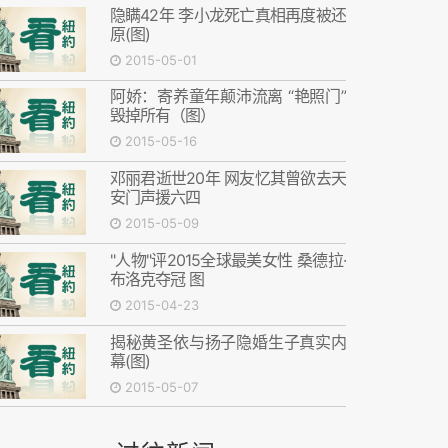
隐瞒42年 李小龙死亡真相再度被还
原(图)
2015-05-01
阿娇：寄养童年颠沛流离 “艳照门”
毁掉所有（图）
2015-05-16
邓丽君逝世20年 网友忆其曾欲去天
安门声援六四
2015-05-09
"人物"评2015全球最美女性 桑德拉·
布洛克夺冠 图
2015-04-23
揭秘黄圣依与扬子隐婚生子真实内
幕(图)
2015-05-07