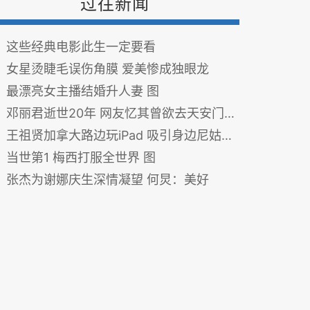
过往新闻
这些经典电影此生一定要看
女星烫睫毛误伤角膜 爱美惨成独眼龙
最漂亮女主播结婚升人妻 图
邓丽君逝世20年 网友忆其曾欲去天安门声援六四
王祖贤加拿大路边玩iPad 吸引身边尼姑围观（图）
当世第1 梅西打服全世界 图
张杰为谢娜庆生深情凝望 何炅：美好