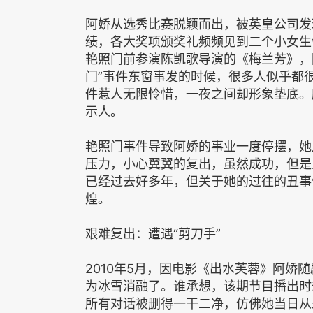
阿娇从选秀比赛脱颖而出，被英皇公司发
绩，各大奖项颁奖礼频频见到二个小女生
艳照门前参演陈凯歌导演的《梅兰芳》，
门”事件东窗事发的时候，很多人似乎都
件惹人无限怜惜，一夜之间却形象垫底。
示人。
艳照门事件导致阿娇的事业一度停摆，她
压力，小心翼翼的复出，虽然成功，但是
已经过去好多年，但关于她的过往的丑事
煌。
艰难复出：遭遇“剪刀手”
2010年5月，因电影《出水芙蓉》阿娇
为冰雪消融了。谁承想，该期节目播出时
所有对话被删得一干二净，仿佛她当日从