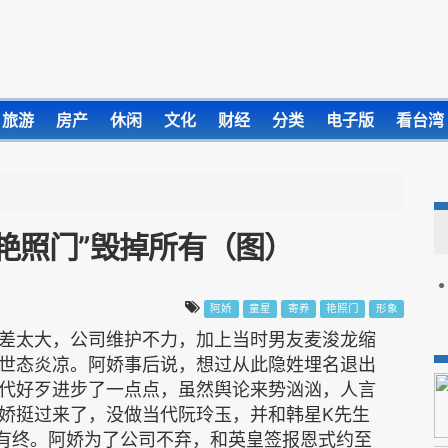
旅游
房产
休闲
文化
财经
分类
电子版
看台湾
“艳照门”毁掉所有（图）
阿娇
童星
寄养
艳照门
形象
差太大，公司维护不力，加上当时男友麦浚龙缩
世态炎凉。阿娇事后说，想过从此隐姓埋名退出
代好歹进步了一点点，虽然舆论来势汹汹，人言
娇挺过来了，没做当代阮玲玉，并和韩星K先生
水有终。阿娇为了公司不弃，和英皇签报恩式约至