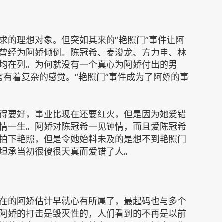
求的理想对象。但突如其来的“艳照门”事件让阿
曾经为阿娇倾倒。陈冠希、麦浚龙、方力申、林
均在列。为何就没有一个真心为阿娇付出的男
言有着复杂的感觉。“艳照门”事件成为了阿娇的事
得要好，事业比现在还要红火，但是因为她爱错
情一生。阿娇对陈冠希一见钟情，而且爱陈冠希
拍下艳照，但是令她始料未及的是想不到艳照门
坦承当初很傻很天真而爱错了人。
在的阿娇估计早就心有所属了，最起码也与多个
阿娇的打击是毁灭性的，人们看到的不再是以前