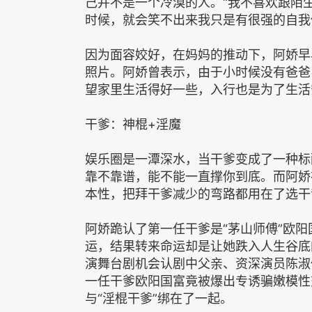
己并不是一个冷漠的人。“我不喜欢跟陌
时候，就会笑不出来我只是有很强的自我
因为面容姣好，在妈妈的推动下，阿娇早
照片。阿娇曾表示，由于小时候没有爸爸
望家里生活得好一些，入行也是为了生活
干爹：神棍+淫魔
娱乐圈是一潭深水，当干爹变成了一种标
靠不靠谱，能不能一直撑你到底。而阿娇
本性，把拜干爹减少的弯路都用在了选干
阿娇跪认了第一任干爹是“茅山师傅”欧
运，结果转来命运却是让她跌入人生谷底的
演舞台剧机会认剧中父亲、资深演员陈淑
一任干爹欧阳国富竟被爆出专诱骗嫩模性
与“淫棍干爹”绑在了一起。