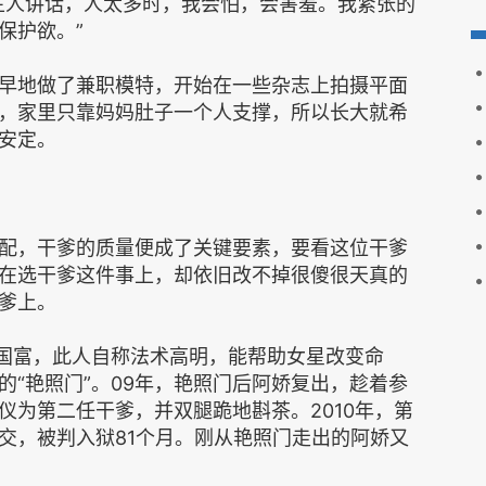
生人讲话，人太多时，我会怕，会害羞。我紧张的
保护欲。”
早地做了兼职模特，开始在一些杂志上拍摄平面
，家里只靠妈妈肚子一个人支撑，所以长大就希
安定。
配，干爹的质量便成了关键要素，要看这位干爹
在选干爹这件事上，却依旧改不掉很傻很天真的
爹上。
阳国富，此人自称法术高明，能帮助女星改变命
“艳照门”。09年，艳照门后阿娇复出，趁着参
仪为第二任干爹，并双腿跪地斟茶。2010年，第
交，被判入狱81个月。刚从艳照门走出的阿娇又