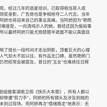
现，经过几年的造星培训，已取得相当菲人成
领奖身影，广告商也是争相抢夺二人代言。当年
阿娇也将迎来自己的事业高峰。当阿娇因为“艳照
很难接受，一向清纯示人的她，曾经还因为偷拍事
所以最终阿娇只能尤抱琵琶半遮面不能以真面目
用了很长一段时间才走出阴影，顶着巨大的心理
人气却大不如以往，有作品无口碑，虽然艳照门
仍然经常会被提及，昔日的“玉女”也难续往日辉
随剧组做客湖南卫视《快乐大本营》，所有人都以
却惨遭“剪刀手”，阿娇的所有镜头及涉及到她的
未到过现场。而阿娇再次“情绪稳定”地表示：无