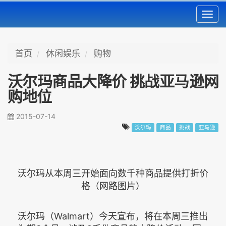
Toggl
navig
首页
休闲娱乐
购物
沃尔玛商品大降价 挑战亚马逊网
购地位
2015-07-14
沃尔玛
商品
挑战
亚马逊
沃尔玛从本周三开始面向数千种商品提供打折价
格（网路图片）
沃尔玛（Walmart）今天宣布，将在本周三推出