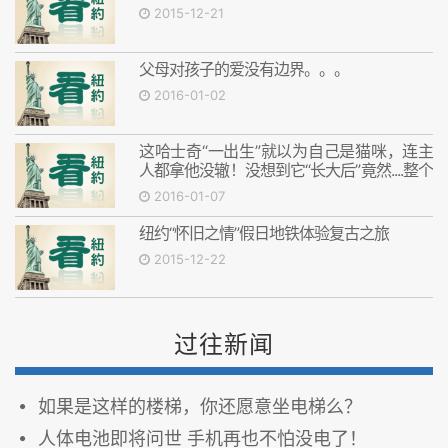
2015-12-21
父母对孩子的爱没有边界。。。
2016-01-02
这哈士奇“一出生”就以为自己是猫咪，连主
人都拿他没辙！没想到它“长大后”竟然....整个
瞬间爆红了！
2016-01-07
纽约“怀旧之情”假日地铁体验复古之旅
2015-12-22
过往新闻
如果是这样的楼梯，你还愿意坐电梯么？
人体电池即将问世 手机再也不怕没电了！