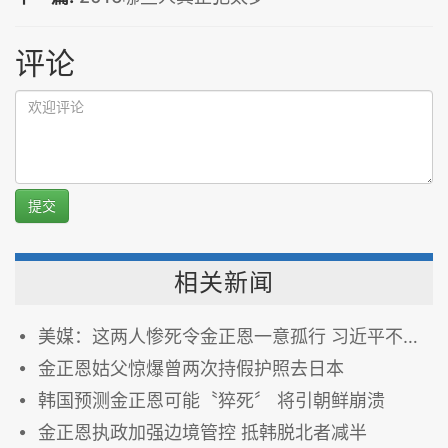
评论
提交
相关新闻
美媒：这两人惨死令金正恩一意孤行 习近平不会罢休
金正恩姑父惊爆曾两次持假护照去日本
韩国预测金正恩可能〝猝死〞 将引朝鲜崩溃
金正恩执政加强边境管控 抵韩脱北者减半