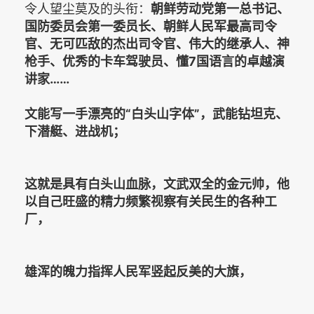
令人望尘莫及的头衔：
朝鲜劳动党第一总书记、
国防委员会第一委员长、朝鲜人民军最高司令
官、无可匹敌的杰出司令官、伟大的继承人、神
枪手、优秀的卡车驾驶员、懂7国语言的卓越演
讲家……
文能写一手漂亮的“白头山字体”，武能钻坦克、
下潜艇、进战机；
这就是具有白头山血脉，文武双全的金元帅，他
以自己旺盛的精力频繁视察有关民生的各种工
厂，
雄浑的魄力指挥人民军竖起反美的大旗，