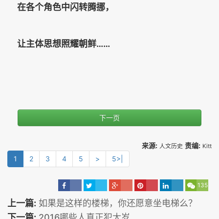
在各个角色中闪转腾挪，
让主体思想照耀朝鲜……
下一页
来源:
责编:
人文历史
Kitt
1
2
3
4
5
>
5>|
135
上一篇:
如果是这样的楼梯，你还愿意坐电梯么？
下一篇:
2016哪些人真正犯太岁