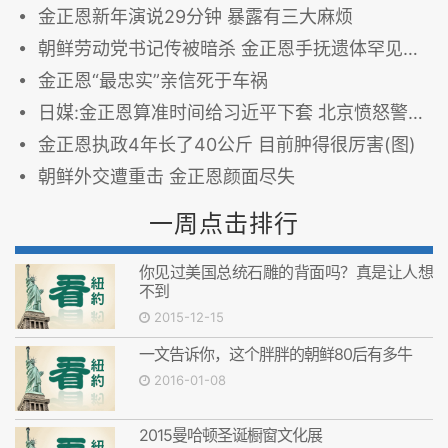
金正恩新年演说29分钟 暴露有三大麻烦
朝鲜劳动党书记传被暗杀 金正恩手抚遗体罕见流泪
金正恩“最忠实”亲信死于车祸
日媒:金正恩算准时间给习近平下套 北京愤怒警告朝鲜
金正恩执政4年长了40公斤 目前肿得很厉害(图)
朝鲜外交遭重击 金正恩颜面尽失
一周点击排行
你见过美国总统石雕的背面吗？真是让人想
不到
2015-12-15
一文告诉你，这个胖胖的朝鲜80后有多牛
2016-01-08
2015曼哈顿圣诞橱窗文化展