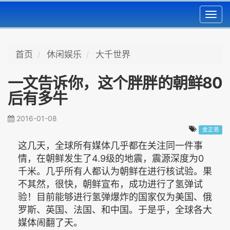
Toggl
navig
首页
休闲娱乐
大千世界
一文告诉你，这个胖胖的朝鲜80
后有多牛
2016-01-08
金正恩
这几天，全球所有媒体几乎都在关注同一件事
情，在朝鲜发生了4.9级的地震，震源深度为0
千米。几乎所有人都认为朝鲜在进行核试验。果
不其然，很快，朝鲜宣布，成功进行了氢弹试
验！目前能够进行氢弹爆炸的国家仅为美国、俄
罗斯、英国、法国、和中国。于是乎，全球各大
媒体闹翻了天。