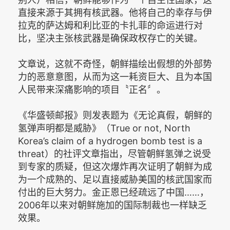
直接来源于其拥有核武器。他将自己的幸存与伊
拉克的萨达姆和利比亚的卡扎菲的命运进行对
比，坚决主张核武器是确保政权存亡的关键。
文章说，这就不奇怪，朝鲜描绘出假想的外部势
力的恶意意图，从而为这一耗资巨大、且为本国
人民带来深痛影响的项目〝正名〞。
《华盛顿邮报》则发表题为《无论真假，朝鲜的
氢弹声明都是威胁》（True or not, North
Korea’s claim of a hydrogen bomb test is a
threat）的社评文章指出，尽管朝鲜氢弹之说受
到专家的质疑，但这次爆炸再次证明了朝鲜为成
为一个成熟的、足以直接威胁美国的核武国家而
付出的巨大努力。金正恩已经疏远了中国……，
2006年以来对朝鲜施加的国际制裁也一样缺乏
效果。