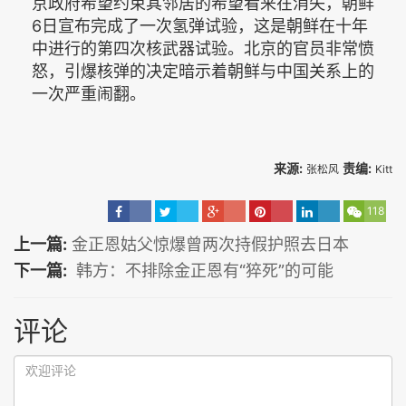
京政府希望约束其邻居的希望看来在消失，朝鲜
6日宣布完成了一次氢弹试验，这是朝鲜在十年
中进行的第四次核武器试验。北京的官员非常愤
怒，引爆核弹的决定暗示着朝鲜与中国关系上的
一次严重闹翻。
来源:
责编:
张松风
Kitt
118
上一篇:
金正恩姑父惊爆曾两次持假护照去日本
下一篇:
韩方：不排除金正恩有“猝死”的可能
评论