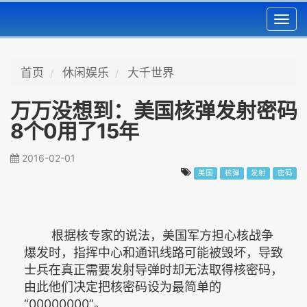
Toggl
navig
首页
休闲娱乐
大千世界
万万没想到：美国核弹发射密码
8个0用了15年
2016-02-01
美国
核弹
发射
密码
根据核专家的说法，美国军方担心核战争
爆发时，指挥中心和通讯线路可能被毁坏，导致
士兵在真正需要发射导弹时却无法取得核密码，
由此他们决定把核密码设为最简单的
“00000000”。