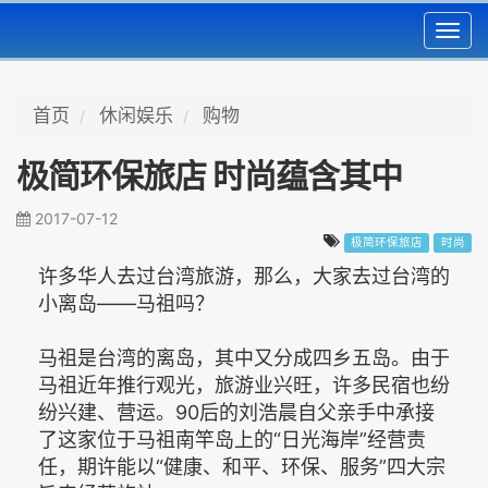
Toggl
navig
首页
休闲娱乐
购物
极简环保旅店 时尚蕴含其中
2017-07-12
极简环保旅店
时尚
许多华人去过台湾旅游，那么，大家去过台湾的
小离岛——马祖吗？
马祖是台湾的离岛，其中又分成四乡五岛。由于
马祖近年推行观光，旅游业兴旺，许多民宿也纷
纷兴建、营运。90后的刘浩晨自父亲手中承接
了这家位于马祖南竿岛上的“日光海岸”经营责
任，期许能以“健康、和平、环保、服务”四大宗