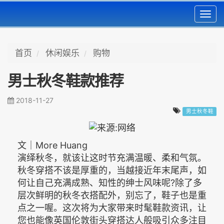
Toggl
navig
首页
休闲娱乐
购物
男士秋冬鞋款推荐
2018-11-27
男士秋冬鞋
文｜More Huang
演绎秋冬，就该让这时节充满温暖、柔和气氛。
秋冬穿搭不该是厚重的，当越接近年末尾声，如
何让自己充满成熟、知性的绅士风味呢?除了多
层次鲜明的秋冬衣搭配外，别忘了，鞋子也是重
点之一喔。这次将为大家带来时髦鞋款资讯，让
您也能像英国伦敦街头穿搭达人般吸引众多注目