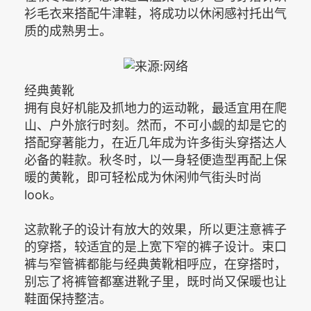
衫毛衣来搭配牛津鞋，将成功以休闲感衬托出气
质的成熟男士。
经典黄靴
拥有良好机能及抓地力的运动靴，最适宜用在爬
山、户外旅行时刻。然而，不可小觑的却是它的
搭配穿著能力，在近几年成为许多街头穿搭达人
必备的鞋款。秋冬时，以一身轻便造型再配上保
暖的黄靴，即可轻松成为休闲帅气街头时尚
look。
这款靴子的设计有放大的效果，所以更注意裤子
的穿搭，较适宜的是上宽下窄的裤子设计。束口
裤与窄管裤都能与经典黄靴相呼应，在穿搭时，
别忘了将裤管都塞进靴子里，既时尚又保暖也让
鞋面保持整洁。