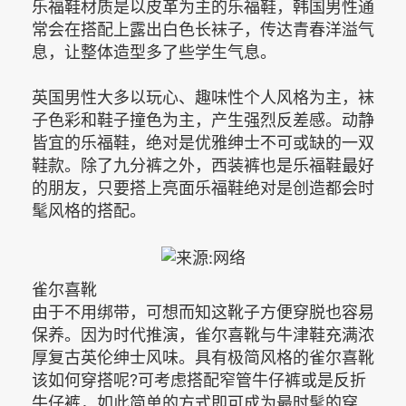
乐福鞋材质是以皮革为主的乐福鞋，韩国男性通
常会在搭配上露出白色长袜子，传达青春洋溢气
息，让整体造型多了些学生气息。
英国男性大多以玩心、趣味性个人风格为主，袜
子色彩和鞋子撞色为主，产生强烈反差感。动静
皆宜的乐福鞋，绝对是优雅绅士不可或缺的一双
鞋款。除了九分裤之外，西装裤也是乐福鞋最好
的朋友，只要搭上亮面乐福鞋绝对是创造都会时
髦风格的搭配。
雀尔喜靴
由于不用绑带，可想而知这靴子方便穿脱也容易
保养。因为时代推演，雀尔喜靴与牛津鞋充满浓
厚复古英伦绅士风味。具有极简风格的雀尔喜靴
该如何穿搭呢?可考虑搭配窄管牛仔裤或是反折
牛仔裤，如此简单的方式即可成为最时髦的穿