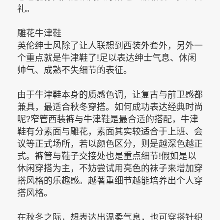
礼。
雕花牛津鞋
英伦绅士风除了让人联想到西装外套外，另外一
个重点就是牛津鞋了!足以表达绅士气息、休闲
帅气、成熟不失细节的表征。
由于牛津鞋本身的质感色调，让复古与前卫感都
兼具，最适合秋冬穿搭。如何成功表达经典时尚
呢?窄管西装裤与牛津鞋是最合适的搭配，牛津
鞋有分素面与雕花，素面其实较适合于上班、会
议等正式场所，若以颜色区分，则是越深色越正
式。裤管与鞋子交接处也是重点细节!假如是以
休闲穿搭为主，不妨尝试用亮色的袜子来增加穿
搭风格的乐趣感。越著重细节越能培养出个人穿
搭风格。
在秋冬之际，想表达出温柔气息，也可穿搭针织