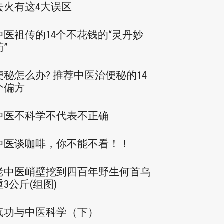
去火有这4大误区
中医祖传的14个不花钱的“灵丹妙
药”
便秘怎么办? 推荐中医治便秘的14
个偏方
中医不科学不代表不正确
中医谈咖啡，你不能不看！！
老中医峭壁挖到四百年野生何首乌
重3公斤(组图)
气功与中医科学（下）