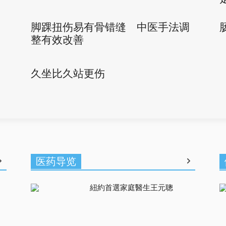
脚踝扭伤易有骨错缝 中医手法调
整有效改善
久坐比久站更伤
医药导览
紐約首選家庭醫生王元聰