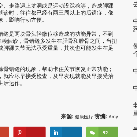
空、走路遇上坑洞或是运动没踩稳等，造成脚踝
就诊时，往往都已经有两三周以上的后遗症，像
象，影响行动方便。
错缝是两块骨头轻微位移造成的功能异常，不到
仰赖触诊，骨错缝多发生在胫骨和腓骨之间，当扭
成脚踝关节无法承受重量，其次也可能发生在足
除骨错缝的现象，帮助卡住关节恢复正常功能；
，就应尽早接受检查，及早发现就能及早接受治
生活运作。
来源:
责编:
健康医疗
Amy
92