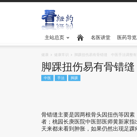
主站总页
名医讲堂
医药导览
健康
健康常识
脚踝扭伤易有骨错缝 中医手法调整有
脚踝扭伤易有骨错缝
中医
手法
脚踝
骨错缝主要是因两根骨头因扭伤等因素
者；桃园长庚医院中医部医师黄新家指
天来都未看到肿胀，如果仍然出现足踝