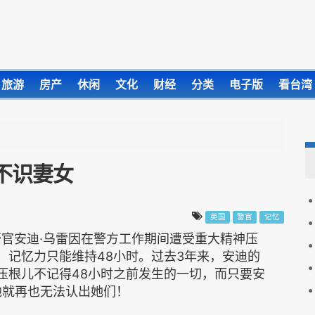
旅游
房产
休闲
文化
财经
分类
电子版
看台湾
不识妻女
英国
警官
记忆
警官安迪·乌雷因在警方工作期间遭受重大精神压
，记忆力只能维持48小时。过去3年来，安迪的
压根儿不记得48小时之前发生的一切，而只要安
他就再也无法认出她们！