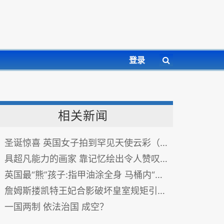
登录
相关新闻
圣诞惊喜 英国女子拍到罕见天使云彩（图）
具超凡能力的画家 靠记忆绘出令人赞叹的城市街景(组图)
英国最“熊”孩子:指甲油涂全身 马桶内“洗澡”(图)
詹姆斯搂凯特王妃合影破坏皇室规矩引英国民众不满(图)
一国两制 依法治国 成空？