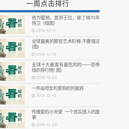
一周点击排行
他为娶她，放弃王位，做了她70年
侍卫（组图）
2014-12-17
全球最美的那些艺术阶梯 不要错过
(图)
2014-12-15
全球十大最富有最危险的——恐怖
组织排行榜( 图)
2014-12-23
一件由母女的爱钩织的披肩
2014-12-12
传播爱的小天使 一个真实感人的故
事
2014-12-20