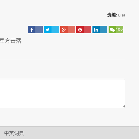
责编:
Lisa
100
美军方击落
照
中英词典