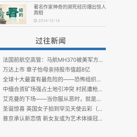
著名作家神奇的濒死经历爆出惊人
真相
2014-12-14
过往新闻
法国前航空高管：马航MH370被美军方击落
万达上市 章子怡母亲持股市值超8亿
全球十大最富有最危险的——恐怖组织排行榜( 图)
中缅合资矿场强占土地引冲突 村民遭枪击身亡
艾克曼的下场——当你服从恶时，就是在支持它！！！
圣诞惊喜 英国女子拍到罕见天使云彩（图）
普京承认新恋情 新女友或为艺术体操冠军（多图）