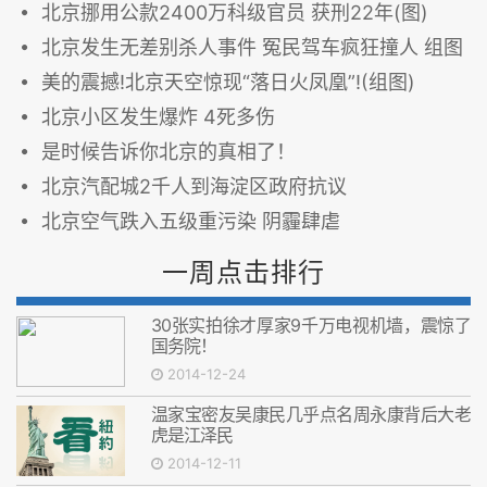
北京挪用公款2400万科级官员 获刑22年(图)
北京发生无差别杀人事件 冤民驾车疯狂撞人 组图
美的震撼!北京天空惊现“落日火凤凰”!(组图)
北京小区发生爆炸 4死多伤
是时候告诉你北京的真相了！
北京汽配城2千人到海淀区政府抗议
北京空气跌入五级重污染 阴霾肆虐
一周点击排行
30张实拍徐才厚家9千万电视机墙，震惊了
国务院！
2014-12-24
温家宝密友吴康民几乎点名周永康背后大老
虎是江泽民
2014-12-11