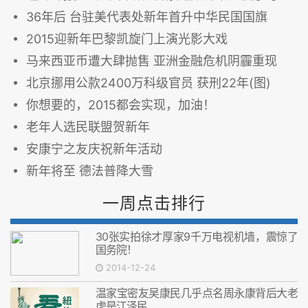
36年后 台驻美代表处新年首升中华民国国旗
2015迎新年巴黎凯旋门上演光影大戏
马来西亚币遭大肆抛售 亚洲金融危机阴霾重现
北京挪用公款2400万科级官员 获刑22年(图)
你想要的，2015都会实现，加油！
老年人选民联盟贺新年
安康宁之友庆祝新年活动
新年将至 德法普降大雪
一周点击排行
30张实拍徐才厚家9千万电视机墙，震惊了
国务院！
2014-12-24
温家宝密友吴康民几乎点名周永康背后大老
虎是江泽民