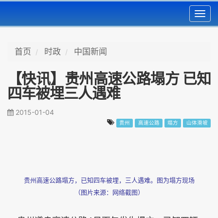
Toggl
navig
首页
时政
中国新闻
【快讯】贵州高速公路塌方 已知
四车被埋三人遇难
2015-01-04
贵州
高速公路
塌方
山体滑坡
贵州高速公路塌方，已知四车被埋，三人遇难。图为塌方现场
（图片来源：网络截图）