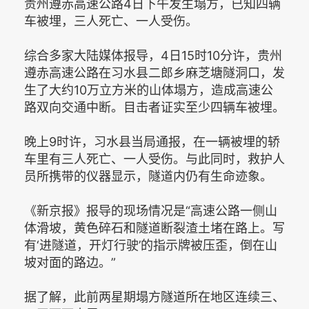
贵州遵赤高速公路4日下午发生塌方，已知四辆
车被埋，三人死亡、一人受伤。
综合多家大陆媒体报导，4日15时10分许，贵州
遵赤高速公路在习水县二郎乡麻芝塘隧洞口，发
生了大约10万立方米的山体塌方，造成高速公
路双向交通中断。目击者证实至少四辆车被埋。
晚上9时许，习水县当局通报，在一辆被埋的轿
车里有三人死亡、一人受伤。与此同时，救护人
员所携带的仪器显示，隧道内仍有生命迹象。
《新京报》报导的现场情况是“高速公路一侧山
体滑坡，黄色碎石和隧道断裂渣土堵在路上。写
有‘进隧道，开灯行驶’的指示牌被压歪，倒在山
坡对面的路边。”
据了解，此前两星期塌方隧道所在地区连续三、