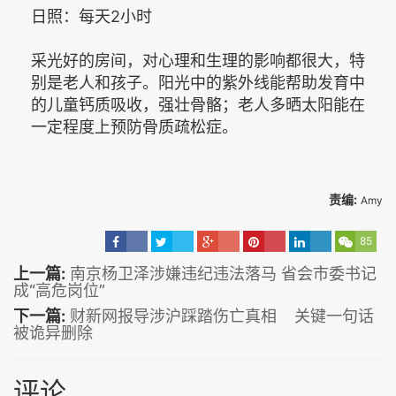
日照：每天2小时
采光好的房间，对心理和生理的影响都很大，特
别是老人和孩子。阳光中的紫外线能帮助发育中
的儿童钙质吸收，强壮骨骼；老人多晒太阳能在
一定程度上预防骨质疏松症。
责编:
Amy
85
上一篇:
南京杨卫泽涉嫌违纪违法落马 省会市委书记
成“高危岗位”
下一篇:
财新网报导涉沪踩踏伤亡真相 关键一句话
被诡异删除
评论