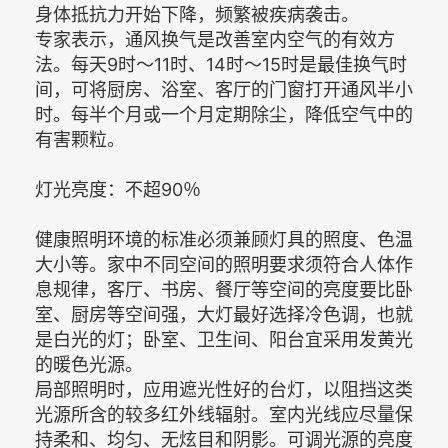
身体抵抗力开始下降，频繁被疾病袭击。
专家表示，通风换气是改善室内空气的有效方
法。每天9时～11时、14时～15时是最佳换气时
间，可将厨房、浴室、客厅的门窗打开通风半小
时。每半个月或一个月定期除尘，降低空气中的
有害颗粒。
灯光亮度：不超90％
健康照明环境的标准必须兼顾灯具的照度、色温
大小等。家中不同空间的照明要求须符合人体作
息规律，客厅、书房、餐厅等空间的亮度要比卧
室、厨房等空间强，大灯最好选择冷色调，也就
是白光的灯；卧室、卫生间、阳台宜采用发黄光
的暖色光源。
局部照明时，应用遮光性好的台灯，以阻挡这类
光源所含的较多红外线辐射。室内光线应尽量保
持柔和、均匀、无炫目和阴影。可调光源的亮度