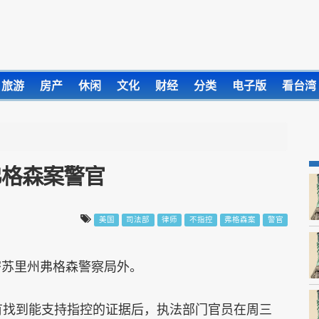
旅游
房产
休闲
文化
财经
分类
电子版
看台湾
弗格森案警官
美国
司法部
律师
不指控
弗格森案
警官
密苏里州弗格森警察局外。
没有找到能支持指控的证据后，执法部门官员在周三