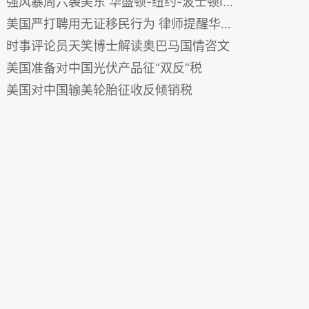
强风暴周六袭美东 华盛顿-纽约-波士顿I-95东北走廊行路难
美国严打聘用无证移民行为 律师提醒华人雇主(图)
时事评论员天笑博士解读奥巴马国情咨文
美国准备对中国光伏产品征“双反”税
美国对中国输美轮胎征收反倾销税