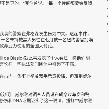
现不是真的，”克伦普说。“每一个传闻都要给反馈
武装的警察在弗格森发生暴力冲突。这起事件，
)之死——一名未持械黑人男性在七月被一名纽约警官扼喉
致命武力使用的全国大讨论。
 de Blasio)就此事发表了个人看法，称他们明
言论在一些执法部门团体中引起了不满。
在市内一条街上举着双手示意投降，但遭到威尔
清晰分明。威尔逊对调查人员说布朗穿过车窗和警
瘀伤和DNA证据证实了这一说法。扭打中威尔逊