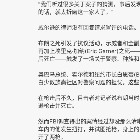
“我们听过很多关于案子的猜测，事后发
的话，就太折磨这一家人了。”
威尔逊的律师没有回复请求置评的电话。
布朗之死引发了抗议活动，示威者和全副
再加上埃里克·加纳(Eric Garner
后死亡——触发了一场关于警察、种族和
奥巴马总统、霍尔德和纽约市长白思豪(Bill
白少数族裔社区对警察问题的担忧。这些
在枪击后不久，目击者对记者说布朗当时
逊枪击并死亡。
然而FBI调查得出的案情经过却没那么
车内的他发生扭打，并试图抢枪，身上的
开了两枪。