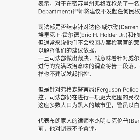
表示，对于在密苏里州弗格森枪杀了一名未持
Department)律师将建议不发起任何民
司法部是否结束针对达伦·威尔逊(Darren
埃里克·H·霍尔德(Eric H. Holder Jr
但通常来说他们不会驳回办案检察官的意
以解释他们的建议依据。
一旦司法部做出裁决，就意味着针对威尔逊枪杀1
进行的充满政治意味的调查将告一段落。
样也不建议发起指控。
但是针对弗格森警察局(Ferguson Poli
控，司法部仍在进行一项更大范围的民权
这座多数人口为黑人的城市里，警员以白
代表布朗家人的律师本杰明·L·克伦普(Benj
前，他对调查不予置评。