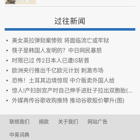
过往新闻
美女英拉弹劾案惨败 将面临流亡或牢狱
筷子是韩国人发明的？中日网民暴怒
时限已过 传2日本人已遭IS斩首
欧洲央行推出千亿欧元计划 刺激市场
恐怖！土耳其边境惊现 中介贩卖外国人给
惊人!产妇剖宫产时自己伸手进肚子拉出双胞胎(图)
外媒再传谷歌收购推特 推动谷歌股价攀升(图)
联络我们
捐款
关于我们
网站广告
中英词典