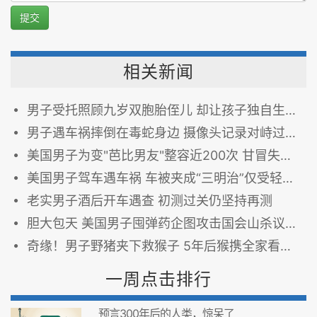
提交
相关新闻
男子受托照顾九岁双胞胎侄儿 却让孩子独自生存数月
男子遇车祸摔倒在毒蛇身边 摄像头记录对峙过程(图)
美国男子为变"芭比男友"整容近200次 甘冒失明风险
美国男子驾车遇车祸 车被夹成“三明治”仅受轻伤(图)
老实男子酒后开车遇查 初测过关仍坚持再测
胆大包天 美国男子囤弹药企图攻击国会山杀议员(图)
奇缘！男子野猪夹下救猴子 5年后猴携全家看恩人(图)
一周点击排行
预言300年后的人类，惊呆了