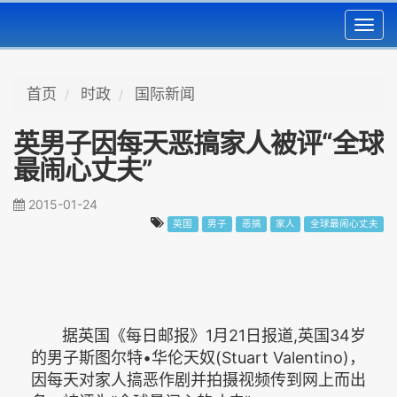
Toggl
navig
首页
时政
国际新闻
英男子因每天恶搞家人被评“全球
最闹心丈夫”
2015-01-24
英国
男子
恶搞
家人
全球最闹心丈夫
据英国《每日邮报》1月21日报道,英国34岁
的男子斯图尔特•华伦天奴(Stuart Valentino)，
因每天对家人搞恶作剧并拍摄视频传到网上而出