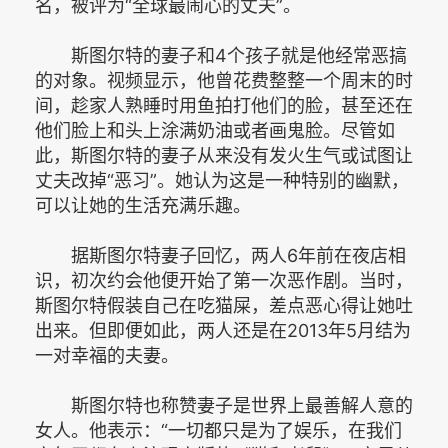
名，被评为“全球最闹心的丈夫”。
斯图尔特的妻子和4个孩子就是他经常恶搞
的对象。视频显示，他曾花费整整一个周末的时
间，趁家人熟睡时用鱼拍打他们的脸，甚至还在
他们脸上和头上涂满奶油或者画鬼脸。尽管如
此，斯图尔特的妻子从来没有发火生气或试图让
丈夫改掉“恶习”。她认为这是一种特别的幽默，
可以让她的生活充满乐趣。
据斯图尔特妻子回忆，两人6年前在夜店相
识，初次约会他便开始了第一次恶作剧。当时，
斯图尔特假装自己在吃猫屎，差点恶心得让她吐
出来。但即便如此，两人还是在2013年5月结为
一对幸福的夫妻。
斯图尔特也称赞妻子是世界上最善解人意的
女人。他表示：“一切都只是为了娱乐，在我们