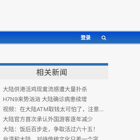
登录
相关新闻
大陆供港活鸡现禽流感遭大量扑杀
H7N9来势汹汹 大陆确诊病患续增
视频：在大陆ATM取钱太可怕了，注意，晚上千万不要去哦！
大陆官方首次承认外国游客逐年减少
大陆：饭后百步走，争取活过六十五！
台湾和大陆，对待传统文化只差一个字？！