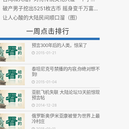
破产男子挖出5251枚古币 摇身变千万富翁(组图)
让人心酸的大陆民间顺口溜（图）
一周点击排行
预言300年后的人类，惊呆了
2015-01-21
泰坦尼克号禁播的内容,你绝对想不
到!
2015-01-04
亚航飞机失联 大陆论坛13天前惊现
预言帖
2014-12-28
俄罗斯奥伊米亚康被誉为世界上最
冷村庄
2015-01-11