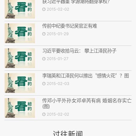
获习近平器重 李源潮将翻身掌权？
2015-02-02
传前中纪委书记吴官正有难
2015-01-29
习近平要收拾马云： 攀上江泽民孙子
2015-01-27
李瑞英和江泽民何以擦出〝感情火花〞？图
2015-02-03
传邓小平外孙女邓卓芮有病 婚姻名存实亡
(图)
2015-02-02
过往新闻