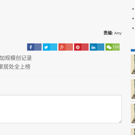
责编:
Amy
130
参加规模创记录
人聚居处全上榜