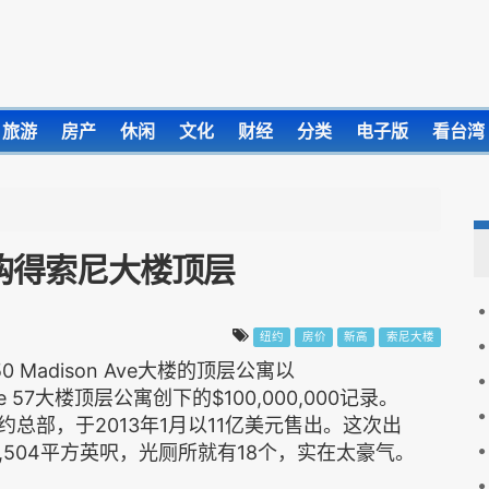
旅游
房产
休闲
文化
财经
分类
电子版
看台湾
亿购得索尼大楼顶层
纽约
房价
新高
索尼大楼
Madison Ave大楼的顶层公寓以
e 57大楼顶层公寓创下的$100,000,000记录。
NY纽约总部，于2013年1月以11亿美元售出。这次出
,504平方英呎，光厕所就有18个，实在太豪气。