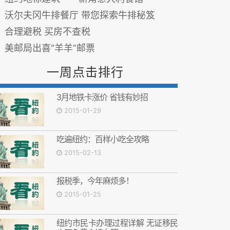
沃尔夫冈牛排餐厅 带您探索牛排秘笈
合理避税 买房不查税
美邮局出喜“羊羊”邮票
一周点击排行
3月地铁卡涨价 省钱有妙招
2015-01-29
吃遍纽约：百样小吃全攻略
2015-02-13
报税季，今年麻烦多！
2015-01-25
纽约市民卡办理过程详解 无证移民